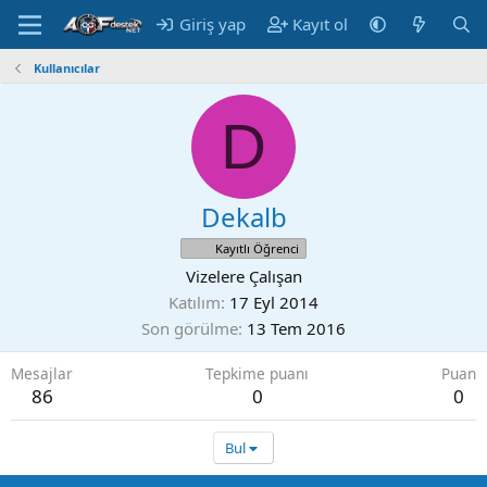
Giriş yap
Kayıt ol
Kullanıcılar
D
Dekalb
Kayıtlı Öğrenci
Vizelere Çalışan
Katılım
17 Eyl 2014
Son görülme
13 Tem 2016
Mesajlar
Tepkime puanı
Puan
86
0
0
Bul