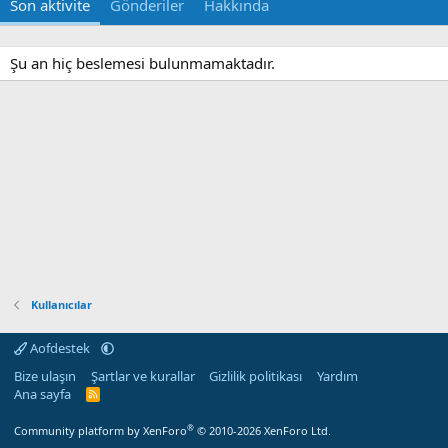
Son aktivite
Gönderiler
Hakkında
Şu an hiç beslemesi bulunmamaktadır.
Kullanıcılar
Aofdestek
Bize ulaşın
Şartlar ve kurallar
Gizlilik politikası
Yardım
Ana sayfa
R
S
S
®
Community platform by XenForo
© 2010-2026 XenForo Ltd.