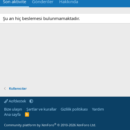
Son aktivite
Gönderiler
Hakkında
Şu an hiç beslemesi bulunmamaktadır.
Kullanıcılar
Aofdestek
Bize ulaşın
Şartlar ve kurallar
Gizlilik politikası
Yardım
Ana sayfa
R
S
S
®
Community platform by XenForo
© 2010-2026 XenForo Ltd.