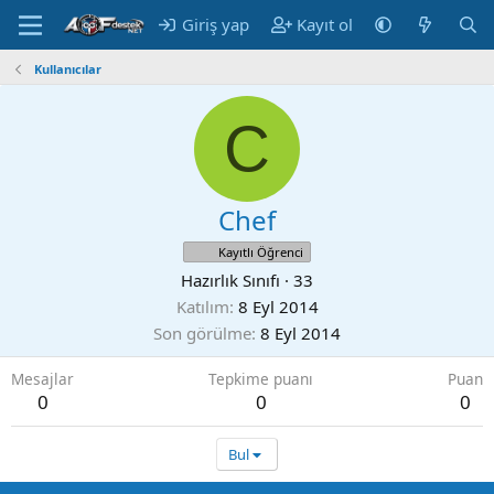
Giriş yap
Kayıt ol
Kullanıcılar
C
Chef
Kayıtlı Öğrenci
Hazırlık Sınıfı
·
33
Katılım
8 Eyl 2014
Son görülme
8 Eyl 2014
Mesajlar
Tepkime puanı
Puan
0
0
0
Bul