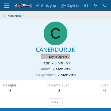
Giriş yap
Kayıt ol
Kullanıcılar
C
CANERDURUK
Kayıtlı Öğrenci
Hazırlık Sınıfı
·
51
Katılım
2 Mar 2010
Son görülme
2 Mar 2010
Mesajlar
Tepkime puanı
Puan
0
0
0
Bul