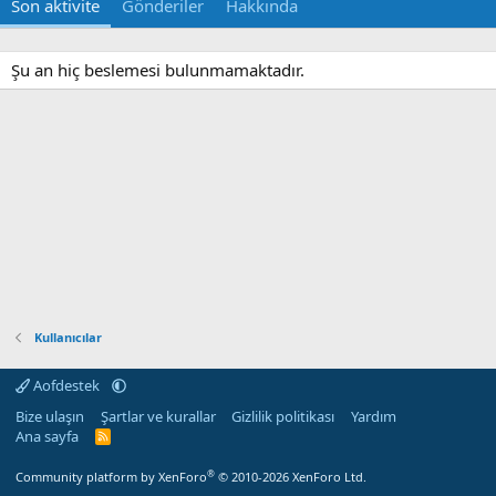
Son aktivite
Gönderiler
Hakkında
Şu an hiç beslemesi bulunmamaktadır.
Kullanıcılar
Aofdestek
Bize ulaşın
Şartlar ve kurallar
Gizlilik politikası
Yardım
Ana sayfa
R
S
S
®
Community platform by XenForo
© 2010-2026 XenForo Ltd.