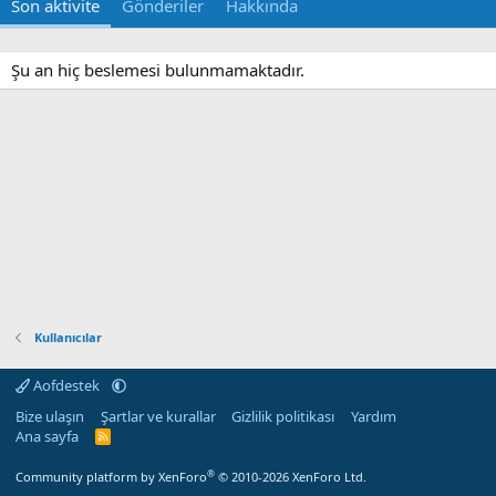
Son aktivite
Gönderiler
Hakkında
Şu an hiç beslemesi bulunmamaktadır.
Kullanıcılar
Aofdestek
Bize ulaşın
Şartlar ve kurallar
Gizlilik politikası
Yardım
Ana sayfa
R
S
S
®
Community platform by XenForo
© 2010-2026 XenForo Ltd.