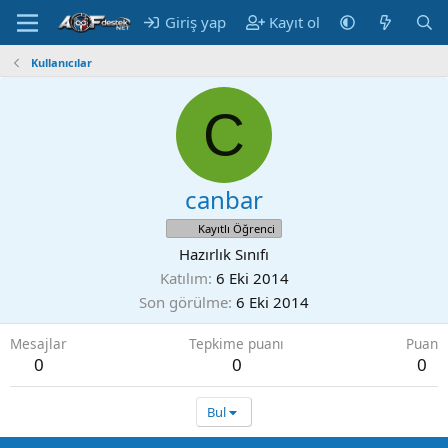
Giriş yap
Kayıt ol
Kullanıcılar
C
canbar
Kayıtlı Öğrenci
Hazırlık Sınıfı
Katılım
6 Eki 2014
Son görülme
6 Eki 2014
Mesajlar
Tepkime puanı
Puan
0
0
0
Bul