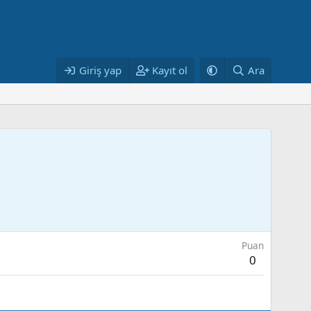
Giriş yap
Kayıt ol
Ara
Puan
0