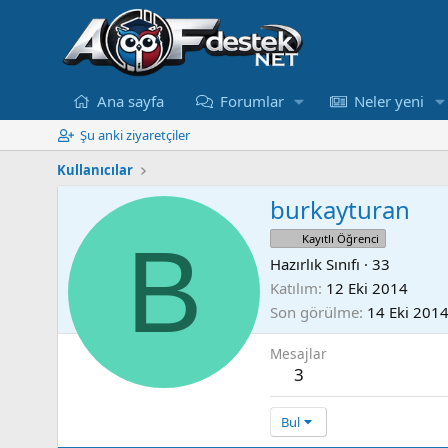
Ana sayfa
Forumlar
Neler yeni
Şu anki ziyaretçiler
Kullanıcılar
burkayturan
B
Kayıtlı Öğrenci
Hazırlık Sınıfı
·
33
Katılım
12 Eki 2014
Son görülme
14 Eki 201
Mesajlar
3
Bul