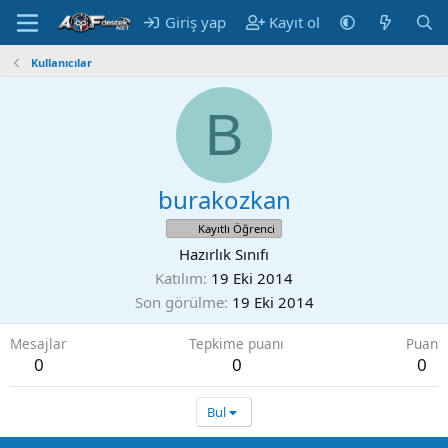
Giriş yap
Kayıt ol
Kullanıcılar
B
burakozkan
Kayıtlı Öğrenci
Hazırlık Sınıfı
Katılım
19 Eki 2014
Son görülme
19 Eki 2014
Mesajlar
Tepkime puanı
Puan
0
0
0
Bul