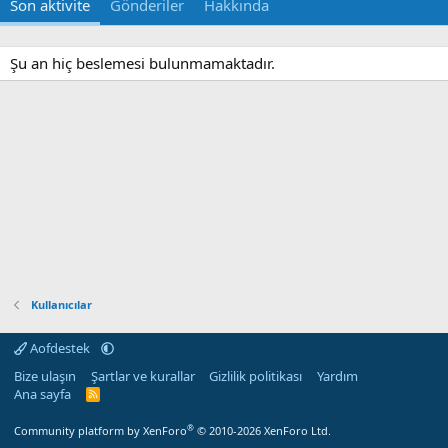
Son aktivite
Gönderiler
Hakkında
Şu an hiç beslemesi bulunmamaktadır.
Kullanıcılar
Aofdestek
Bize ulaşın
Şartlar ve kurallar
Gizlilik politikası
Yardım
Ana sayfa
R
S
S
®
Community platform by XenForo
© 2010-2026 XenForo Ltd.