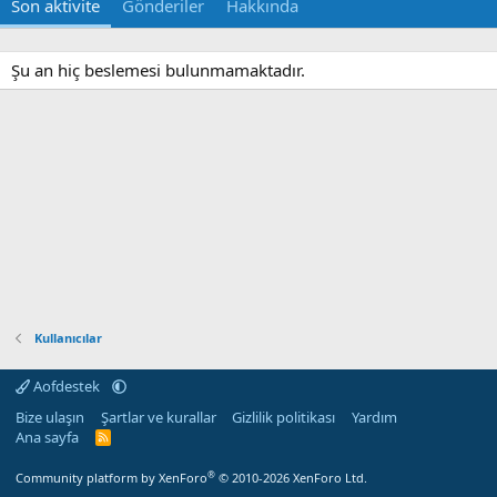
Son aktivite
Gönderiler
Hakkında
Şu an hiç beslemesi bulunmamaktadır.
Kullanıcılar
Aofdestek
Bize ulaşın
Şartlar ve kurallar
Gizlilik politikası
Yardım
Ana sayfa
R
S
S
®
Community platform by XenForo
© 2010-2026 XenForo Ltd.