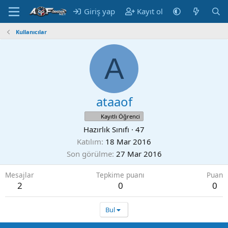
Giriş yap
Kayıt ol
Kullanıcılar
A
ataaof
Kayıtlı Öğrenci
Hazırlık Sınıfı
·
47
Katılım
18 Mar 2016
Son görülme
27 Mar 2016
Mesajlar
Tepkime puanı
Puan
2
0
0
Bul