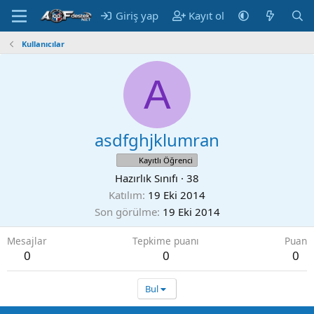
Giriş yap
Kayıt ol
Kullanıcılar
A
asdfghjklumran
Kayıtlı Öğrenci
Hazırlık Sınıfı
·
38
Katılım
19 Eki 2014
Son görülme
19 Eki 2014
Mesajlar
Tepkime puanı
Puan
0
0
0
Bul