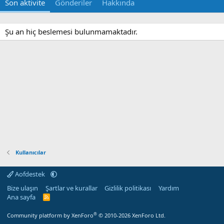
Son aktivite
Gönderiler
Hakkında
Şu an hiç beslemesi bulunmamaktadır.
Kullanıcılar
Aofdestek
Bize ulaşın
Şartlar ve kurallar
Gizlilik politikası
Yardım
Ana sayfa
R
S
S
®
Community platform by XenForo
© 2010-2026 XenForo Ltd.