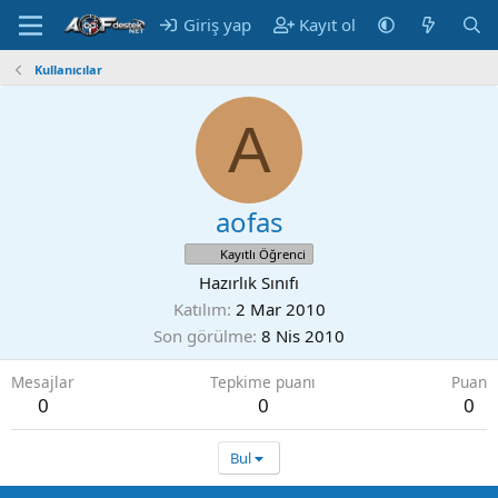
Giriş yap
Kayıt ol
Kullanıcılar
A
aofas
Kayıtlı Öğrenci
Hazırlık Sınıfı
Katılım
2 Mar 2010
Son görülme
8 Nis 2010
Mesajlar
Tepkime puanı
Puan
0
0
0
Bul