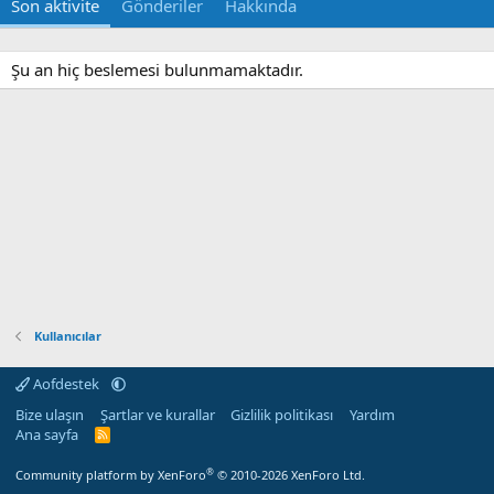
Son aktivite
Gönderiler
Hakkında
Şu an hiç beslemesi bulunmamaktadır.
Kullanıcılar
Aofdestek
Bize ulaşın
Şartlar ve kurallar
Gizlilik politikası
Yardım
Ana sayfa
R
S
S
®
Community platform by XenForo
© 2010-2026 XenForo Ltd.