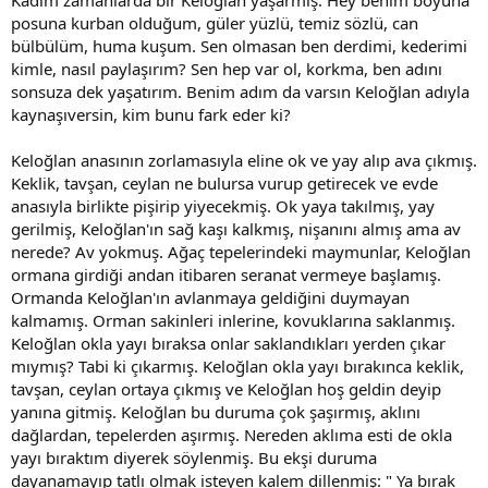
Kadim zamanlarda bir Keloğlan yaşarmış. Hey benim boyuna
posuna kurban olduğum, güler yüzlü, temiz sözlü, can
bülbülüm, huma kuşum. Sen olmasan ben derdimi, kederimi
kimle, nasıl paylaşırım? Sen hep var ol, korkma, ben adını
sonsuza dek yaşatırım. Benim adım da varsın Keloğlan adıyla
kaynaşıversin, kim bunu fark eder ki?
Keloğlan anasının zorlamasıyla eline ok ve yay alıp ava çıkmış.
Keklik, tavşan, ceylan ne bulursa vurup getirecek ve evde
anasıyla birlikte pişirip yiyecekmiş. Ok yaya takılmış, yay
gerilmiş, Keloğlan'ın sağ kaşı kalkmış, nişanını almış ama av
nerede? Av yokmuş. Ağaç tepelerindeki maymunlar, Keloğlan
ormana girdiği andan itibaren seranat vermeye başlamış.
Ormanda Keloğlan'ın avlanmaya geldiğini duymayan
kalmamış. Orman sakinleri inlerine, kovuklarına saklanmış.
Keloğlan okla yayı bıraksa onlar saklandıkları yerden çıkar
mıymış? Tabi ki çıkarmış. Keloğlan okla yayı bırakınca keklik,
tavşan, ceylan ortaya çıkmış ve Keloğlan hoş geldin deyip
yanına gitmiş. Keloğlan bu duruma çok şaşırmış, aklını
dağlardan, tepelerden aşırmış. Nereden aklıma esti de okla
yayı bıraktım diyerek söylenmiş. Bu ekşi duruma
dayanamayıp tatlı olmak isteyen kalem dillenmiş: " Ya bırak