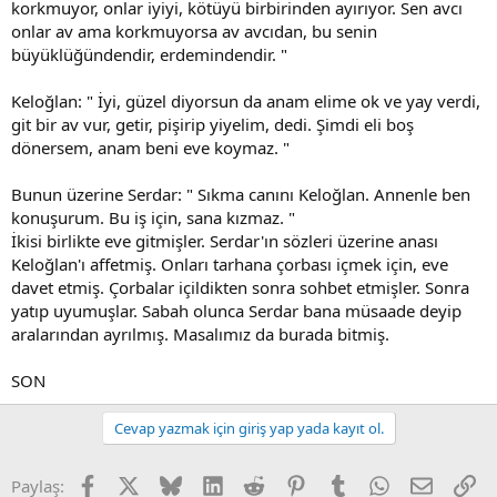
korkmuyor, onlar iyiyi, kötüyü birbirinden ayırıyor. Sen avcı
onlar av ama korkmuyorsa av avcıdan, bu senin
büyüklüğündendir, erdemindendir. "
Keloğlan: " İyi, güzel diyorsun da anam elime ok ve yay verdi,
git bir av vur, getir, pişirip yiyelim, dedi. Şimdi eli boş
dönersem, anam beni eve koymaz. "
Bunun üzerine Serdar: " Sıkma canını Keloğlan. Annenle ben
konuşurum. Bu iş için, sana kızmaz. "
İkisi birlikte eve gitmişler. Serdar'ın sözleri üzerine anası
Keloğlan'ı affetmiş. Onları tarhana çorbası içmek için, eve
davet etmiş. Çorbalar içildikten sonra sohbet etmişler. Sonra
yatıp uyumuşlar. Sabah olunca Serdar bana müsaade deyip
aralarından ayrılmış. Masalımız da burada bitmiş.
SON
Cevap yazmak için giriş yap yada kayıt ol.
Facebook
X (Twitter)
Bluesky
LinkedIn
Reddit
Pinterest
Tumblr
WhatsApp
E-posta
Li
Paylaş: