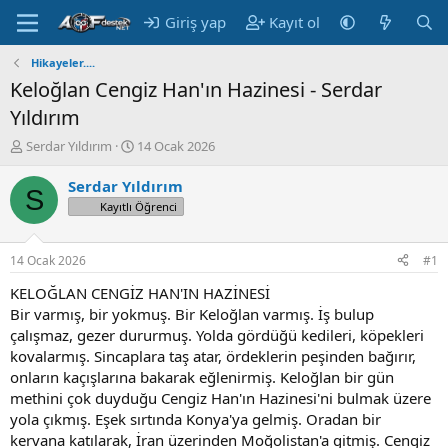
Giriş yap
Kayıt ol
Hikayeler....
Keloğlan Cengiz Han'ın Hazinesi - Serdar
Yıldırım
K
B
Serdar Yıldırım
14 Ocak 2026
o
a
n
ş
Serdar Yıldırım
S
u
l
Kayıtlı Öğrenci
y
a
u
n
B
g
14 Ocak 2026
#1
a
ı
ş
ç
KELOĞLAN CENGİZ HAN'IN HAZİNESİ
l
t
Bir varmış, bir yokmuş. Bir Keloğlan varmış. İş bulup
a
a
çalışmaz, gezer dururmuş. Yolda gördüğü kedileri, köpekleri
t
r
kovalarmış. Sincaplara taş atar, ördeklerin peşinden bağırır,
a
i
onların kaçışlarına bakarak eğlenirmiş. Keloğlan bir gün
n
h
methini çok duyduğu Cengiz Han'ın Hazinesi'ni bulmak üzere
i
yola çıkmış. Eşek sırtında Konya'ya gelmiş. Oradan bir
kervana katılarak, İran üzerinden Moğolistan'a gitmiş. Cengiz