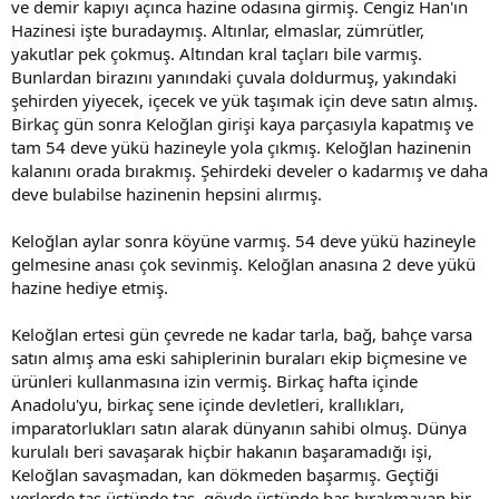
ve demir kapıyı açınca hazine odasına girmiş. Cengiz Han'ın
Hazinesi işte buradaymış. Altınlar, elmaslar, zümrütler,
yakutlar pek çokmuş. Altından kral taçları bile varmış.
Bunlardan birazını yanındaki çuvala doldurmuş, yakındaki
şehirden yiyecek, içecek ve yük taşımak için deve satın almış.
Birkaç gün sonra Keloğlan girişi kaya parçasıyla kapatmış ve
tam 54 deve yükü hazineyle yola çıkmış. Keloğlan hazinenin
kalanını orada bırakmış. Şehirdeki develer o kadarmış ve daha
deve bulabilse hazinenin hepsini alırmış.
Keloğlan aylar sonra köyüne varmış. 54 deve yükü hazineyle
gelmesine anası çok sevinmiş. Keloğlan anasına 2 deve yükü
hazine hediye etmiş.
Keloğlan ertesi gün çevrede ne kadar tarla, bağ, bahçe varsa
satın almış ama eski sahiplerinin buraları ekip biçmesine ve
ürünleri kullanmasına izin vermiş. Birkaç hafta içinde
Anadolu'yu, birkaç sene içinde devletleri, krallıkları,
imparatorlukları satın alarak dünyanın sahibi olmuş. Dünya
kurulalı beri savaşarak hiçbir hakanın başaramadığı işi,
Keloğlan savaşmadan, kan dökmeden başarmış. Geçtiği
yerlerde taş üstünde taş, gövde üstünde baş bırakmayan bir