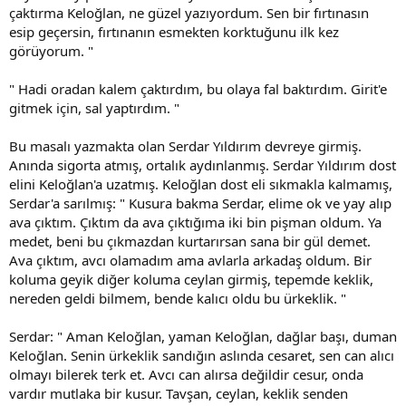
çaktırma Keloğlan, ne güzel yazıyordum. Sen bir fırtınasın
esip geçersin, fırtınanın esmekten korktuğunu ilk kez
görüyorum. "
" Hadi oradan kalem çaktırdım, bu olaya fal baktırdım. Girit'e
gitmek için, sal yaptırdım. "
Bu masalı yazmakta olan Serdar Yıldırım devreye girmiş.
Anında sigorta atmış, ortalık aydınlanmış. Serdar Yıldırım dost
elini Keloğlan'a uzatmış. Keloğlan dost eli sıkmakla kalmamış,
Serdar'a sarılmış: " Kusura bakma Serdar, elime ok ve yay alıp
ava çıktım. Çıktım da ava çıktığıma iki bin pişman oldum. Ya
medet, beni bu çıkmazdan kurtarırsan sana bir gül demet.
Ava çıktım, avcı olamadım ama avlarla arkadaş oldum. Bir
koluma geyik diğer koluma ceylan girmiş, tepemde keklik,
nereden geldi bilmem, bende kalıcı oldu bu ürkeklik. "
Serdar: " Aman Keloğlan, yaman Keloğlan, dağlar başı, duman
Keloğlan. Senin ürkeklik sandığın aslında cesaret, sen can alıcı
olmayı bilerek terk et. Avcı can alırsa değildir cesur, onda
vardır mutlaka bir kusur. Tavşan, ceylan, keklik senden