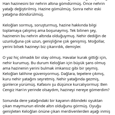
Han hazinesini bir nehrin altına gömdürmüş. Önce nehrin
yatağı değiştirilmiş. Hazine gömülmüş. Sonra nehir eski
yatağına döndürülmüş.
Keloğlan sormuş, soruşturmuş, hazine hakkında bilgi
toplamaya çalışmış ama boşunaymış. Tek bilinen şey,
hazinenin bu nehrin altında olduğuymuş. Nehir dediğin de
uzunluğuna çok uzun, genişliğine çok genişmiş. Moğollar,
yerini bilsek hazineyi biz çıkarırdık, demişler.
O yaz hiç olmadık bir olay olmuş. Havalar kurak gittiği için,
nehir kurumuş. Bu durum Keloğlan için büyük şans olmuş
ama hazinenin yerini bulmak imkansız gibi bir şeymiş.
Keloğlan talihine güveniyormuş. Dağlara, tepelere çıkmış,
kuru nehir yatağını seyretmiş. Nehir yatağında gezmiş,
günlerce yürümüş. Kafasını şu düşünce kurcalıyormuş: Ben
Cengiz Han'ın yerinde olsaydım, hazineyi nereye gömerdim?
Sonunda dere yatağındaki bir kayanın dibindeki oyuktan
çıkan maymunun elinde altın olduğunu görmüş. Oyuğu
genişleten Keloğlan önüne çıkan merdivenlerden aşağı inmiş