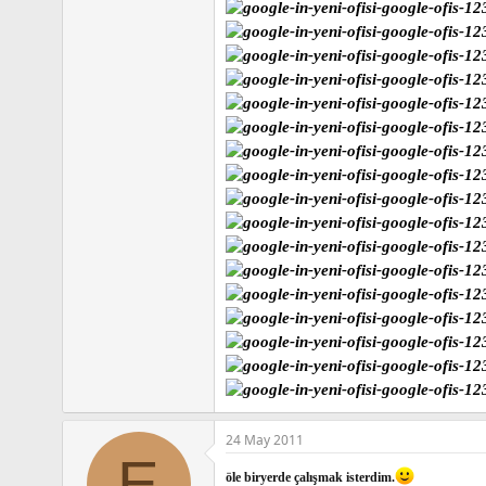
n
h
i
24 May 2011
E
öle biryerde çalışmak isterdim.