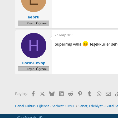
eebru
Kayıtlı Öğrenci
25 May 2011
H
Süpermiş valla
Teşekkürler sehe
Hazır-Cevap
Kayıtlı Öğrenci
Facebook
X (Twitter)
Bluesky
LinkedIn
Reddit
Pinterest
Tumblr
WhatsAp
E-p
Paylaş:
Genel Kültür - Eğlence - Serbest Kürsü
Sanat, Edebiyat - Güzel Sa
Aofdestek