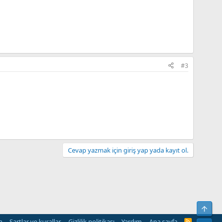
#3
Cevap yazmak için giriş yap yada kayıt ol.
Üst
n
Şartlar ve kurallar
Gizlilik politikası
Yardım
Ana sayfa
R