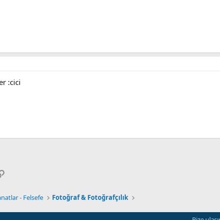
r :cici
p
osta
Link
natlar - Felsefe
Fotoğraf & Fotoğrafçılık
Bize ulaşı