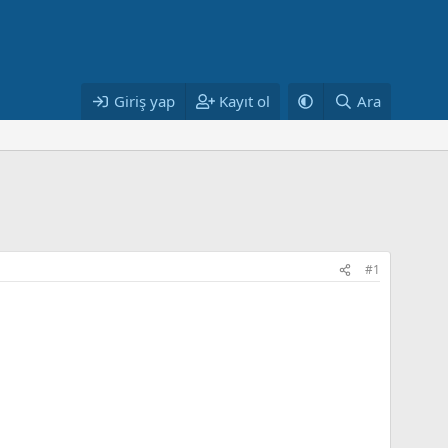
Giriş yap
Kayıt ol
Ara
#1