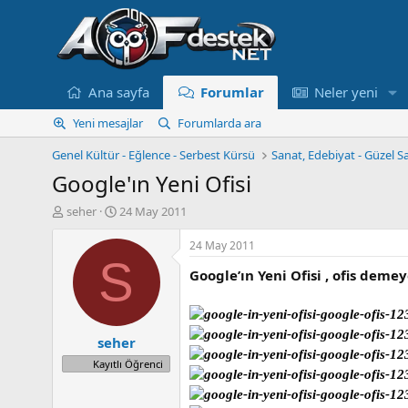
Ana sayfa
Forumlar
Neler yeni
Yeni mesajlar
Forumlarda ara
Genel Kültür - Eğlence - Serbest Kürsü
Sanat, Edebiyat - Güzel Sa
Google'ın Yeni Ofisi
K
B
seher
24 May 2011
o
a
n
ş
24 May 2011
u
l
S
Google’ın Yeni Ofisi , ofis deme
y
a
u
n
B
g
a
ı
seher
ş
ç
l
t
Kayıtlı Öğrenci
a
a
t
r
a
i