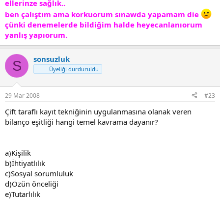
ellerinze sağlık..
ben çalıştım ama korkuorum sınawda yapamam die
çünki denemelerde bildiğim halde heyecanlanıorum
yanlış yapıorum.
sonsuzluk
S
Üyeliği durduruldu
29 Mar 2008
#23
Çift taraflı kayıt tekniğinin uygulanmasına olanak veren
bilanço eşitliği hangi temel kavrama dayanır?
a)Kişilik
b)İhtiyatlılık
c)Sosyal sorumluluk
d)Özün önceliği
e)Tutarlılık