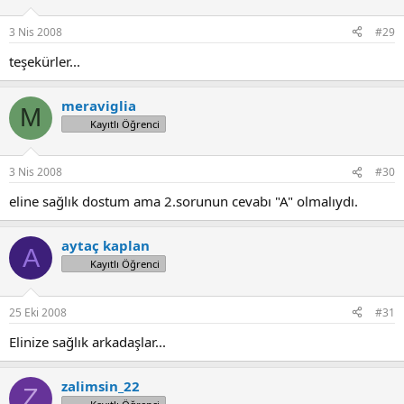
3 Nis 2008
#29
teşekürler...
meraviglia
M
Kayıtlı Öğrenci
3 Nis 2008
#30
eline sağlık dostum ama 2.sorunun cevabı "A" olmalıydı.
aytaç kaplan
A
Kayıtlı Öğrenci
25 Eki 2008
#31
Elinize sağlık arkadaşlar...
zalimsin_22
Z