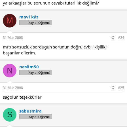
ya arkaaşlar bu sorunun cevabı tutarlılık değilmi?
mavi kýz
M
Kayıtlı Öğrenci
31 Mar 2008
#24
mrb sonsuzluk sorduğun sorunun doğru cvbı ''kişilik''
başarılar dilerim.
neslim50
N
Kayıtlı Öğrenci
31 Mar 2008
#25
sağolun teşekkürler
sabusmira
S
Kayıtlı Öğrenci