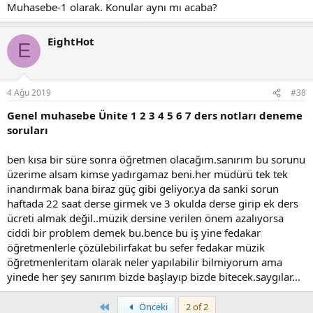
Muhasebe-1 olarak. Konular aynı mı acaba?
EightHot
E
4 Ağu 2019
#38
Genel muhasebe Ünite 1 2 3 4 5 6 7 ders notları deneme
soruları
ben kısa bir süre sonra öğretmen olacağım.sanırım bu sorunu
üzerime alsam kimse yadırgamaz beni.her müdürü tek tek
inandırmak bana biraz güç gibi geliyor.ya da sanki sorun
haftada 22 saat derse girmek ve 3 okulda derse girip ek ders
ücreti almak değil..müzik dersine verilen önem azalıyorsa
ciddi bir problem demek bu.bence bu iş yine fedakar
öğretmenlerle çözülebilirfakat bu sefer fedakar müzik
öğretmenleritam olarak neler yapılabilir bilmiyorum ama
yinede her şey sanırım bizde başlayıp bizde bitecek.saygılar...
Birinci
Önceki
2 of 2