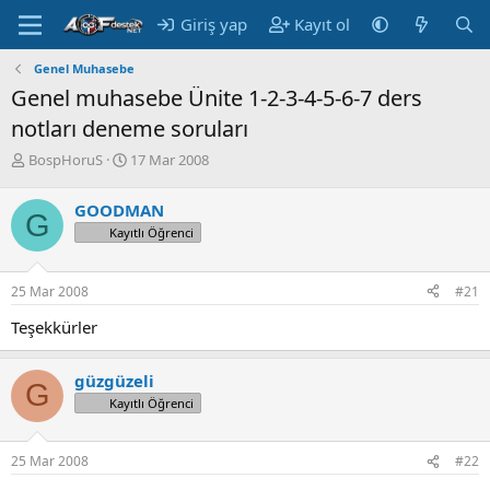
Giriş yap
Kayıt ol
Genel Muhasebe
Genel muhasebe Ünite 1-2-3-4-5-6-7 ders
notları deneme soruları
K
B
BospHoruS
17 Mar 2008
o
a
n
ş
GOODMAN
G
u
l
Kayıtlı Öğrenci
y
a
u
n
B
g
25 Mar 2008
#21
a
ı
ş
ç
Teşekkürler
l
t
a
a
t
r
güzgüzeli
G
a
i
Kayıtlı Öğrenci
n
h
i
25 Mar 2008
#22