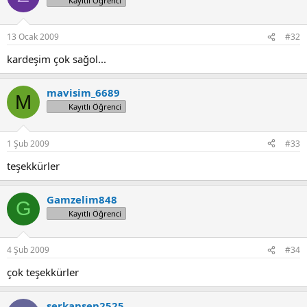
Kayıtlı Öğrenci
13 Ocak 2009
#32
kardeşim çok sağol...
mavisim_6689
M
Kayıtlı Öğrenci
1 Şub 2009
#33
teşekkürler
Gamzelim848
G
Kayıtlı Öğrenci
4 Şub 2009
#34
çok teşekkürler
serkansen2525