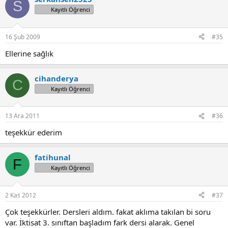
S
Kayıtlı Öğrenci
16 Şub 2009
#35
Ellerine sağlık
cihanderya
C
Kayıtlı Öğrenci
13 Ara 2011
#36
teşekkür ederim
fatihunal
F
Kayıtlı Öğrenci
2 Kas 2012
#37
Çok teşekkürler. Dersleri aldım. fakat aklıma takılan bi soru
var. İktisat 3. sınıftan başladım fark dersi alarak. Genel