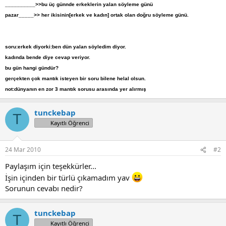
__________>>bu üç günnde erkeklerin yalan söyleme günü
pazar_____>> her ikisinin[erkek ve kadın] ortak olan doğru söyleme günü.
soru:erkek diyorki:ben dün yalan söyledim diyor.
kadında bende diye cevap veriyor.
bu gün hangi gündür?
gerçekten çok mantık isteyen bir soru bilene helal olsun.
not:dünyanın en zor 3 mantık sorusu arasında yer alırmış
tunckebap
T
Kayıtlı Öğrenci
24 Mar 2010
#2
Paylaşım için teşekkürler...
İşin içinden bir türlü çıkamadım yav
Sorunun cevabı nedir?
tunckebap
T
Kayıtlı Öğrenci