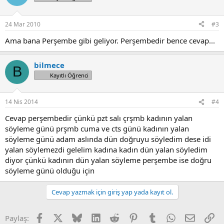
24 Mar 2010
#3
Ama bana Perşembe gibi geliyor. Perşembedir bence cevap...
bilmece
B
Kayıtlı Öğrenci
14 Nis 2014
#4
Cevap perşembedir çünkü pzt salı çrşmb kadının yalan
söyleme günü prşmb cuma ve cts günü kadının yalan
söyleme günü adam aslında dün doğruyu söyledim dese idi
yalan söylemezdi gelelim kadına kadın dün yalan söyledim
diyor çünkü kadının dün yalan söyleme perşembe ise doğru
söyleme günü olduğu için
Cevap yazmak için giriş yap yada kayıt ol.
Facebook
X (Twitter)
Bluesky
LinkedIn
Reddit
Pinterest
Tumblr
WhatsApp
E-posta
Li
Paylaş: