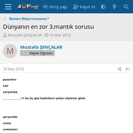
Giriş yap
Kayıt ol
Bunları Biliyormusunuz ?
Dünyanın en zor 3.mantık sorusu
K
B
Mustafa ŞENÇALAR
16 Mar 2010
o
a
n
ş
Mustafa ŞENÇALAR
M
u
l
Kayıtlı Öğrenci
y
a
u
n
B
g
16 Mar 2010
#1
a
ı
ş
ç
pazartesi
l
t
salı
a
a
çarşamba
t
r
a
i
__________>> bu üç gün kadınların yalan söyleme günü
n
h
i
perşembe
cuma
cumartesi