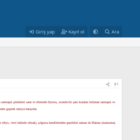
Giriş yap
Kayıt ol
Ara
#1
na sarmaşık çelenkleri sarar ve ellerinde thyrsos, ucunda bir çam kozaları bulunan sarmaşık ve
den geçerek tanrıya karışırlar.
as (thyo, vecit halinde olmak), çılgınca kendilerinden geçtikleri zaman da Mainas (mainomai,