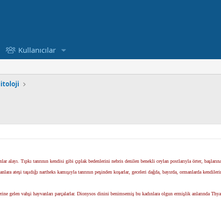
Kullanıcılar
itoloji
ar alayı. Tıpkı tanrının kendisi gibi çıplak bedenlerini nebris denilen benekli ceylan postlarıyla örter, başları
nlara ateşi taşıdığı nartheks kamışıyla tanrının peşinden koşarlar, geceleri dağda, bayırda, ormanlarda kendilerin
lerine gelen vahşi hayvanları parçalarlar. Dionysos dinini benimsemiş bu kadınlara olgun ermişlik anlarında Thy