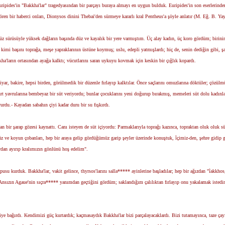
n Euripides'in "Bakkha'lar" tragedyasından bir parçayı buraya almayı en uygun bulduk. Euripides'in son eserler
ren bir haberci onları, Dionysos dinini Thebai'den sürmeye kararlı kral Pentheus'a şöyle anlatır (M. Eğ. B. Yayı
küz sürüsüyle yüksek dağların başında düz ve kayalık bir yere varmıştım. Üç alay kadın, üç koro gördüm; birini
imi başını toprağa, meşe yapraklarının üstüne koymuş; uslu, edepli yatmışlardı; hiç de, senin dediğin gibi, şa
ların ortasından ayağa kalktı; vücutlarını saran uykuyu kovmak için keskin bir çığlık kopardı.
yar, bakire, hepsi birden, görülmedik bir düzenle fırlayıp kalktılar. Önce saçlarını omuzlarına döktüler; çözülmüş
 kurt yavrularına bembeyaz bir süt veriyordu; bunlar çocuklarını yeni doğurup bırakmış, memeleri süt dolu kadınla
vurdu.- Kayadan sabahın çiyi kadar duru bir su fışkırdı.
n bir şarap gözesi kaynattı. Canı isteyen de süt içiyordu: Parmaklarıyla toprağı kazınca, topraktan oluk oluk s
z ve koyun çobanları, hep bir araya gelip gördüğümüz garip şeyler üzerinde konuştuk, îçimiz-den, şehre gidip ge
rdan ayırıp kralımızın gönlünü hoş edelim".
usu kurduk. Bakkha'lar, vakit gelince, thyrsos'larını salla***** ayinlerine başladılar; hep bir ağızdan "îakkhos
 Ansızın Agaue'nin sıçra***** yanımdan geçtiğini gördüm; saklandığım çalılıktan fırlayıp onu yakalamak istedi
iye bağırdı. Kendimizi güç kurtardık; kaçmasaydık Bakkha'lar bizi parçalayacaklardı. Bizi tutamayınca, taze çayı