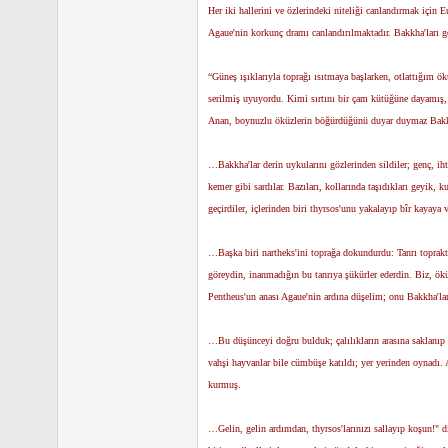
Her iki hallerini ve özlerindeki niteliği canlandırmak içi
n
h
i
Agaue'nin korkunç dramı canlandırılmaktadır. Bakkha'ları gö
“Güneş ışıklarıyla toprağı ısıtmaya başlarken, otlattığım ö
serilmiş uyuyordu. Kimi sırtını bir çam kütüğüne dayamış, k
Anan, boynuzlu öküzlerin böğürdüğünü duyar duymaz Bakkha'
…Bakkha'lar derin uykularını gözlerinden sildiler; genç, ihti
kemer gibi sardılar. Bazıları, kollarında taşıdıkları geyik,
geçirdiler, içlerinden biri thyrsos'unu yakalayıp bîr kayaya 
…Başka biri nartheks'ini toprağa dokundurdu: Tanrı toprakta
göreydin, inanmadığın bu tanrıya şükürler ederdin. Biz, ökü
Pentheus'un anası Agaue'nin ardına düşelim; onu Bakkha'la
…Bu düşünceyi doğru bulduk; çalılıkların arasına saklanıp p
vahşi hayvanlar bile cümbüşe katıldı; yer yerinden oynadı.
kurmuş.
…Gelin, gelin ardımdan, thyrsos'larınızı sallayıp koşun!" d