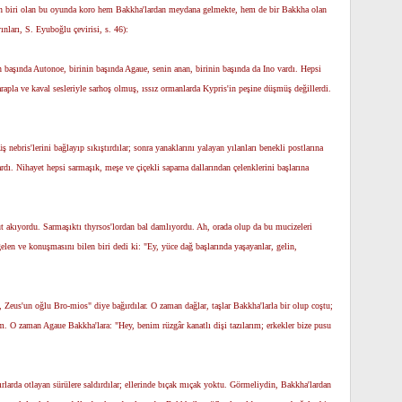
inden biri olan bu oyunda koro hem Bakkha'lardan meydana gelmekte, hem de bir Bakkha olan
nları, S. Eyuboğlu çevirisi, s. 46):
n başında Autonoe, birinin başında Agaue, senin anan, birinin başında da Ino vardı. Hepsi
rapla ve kaval sesleriyle sarhoş olmuş, ıssız ormanlarda Kypris'in peşine düşmüş değillerdi.
 nebris'lerini bağlayıp sıkıştırdılar; sonra yanaklarını yalayan yılanları benekli postlarına
rdı. Nihayet hepsi sarmaşık, meşe ve çiçekli saparna dallarından çelenklerini başlarına
üt akıyordu. Sarmaşıktı thyrsos'lordan bal damlıyordu. Ah, orada olup da bu mucizeleri
len ve konuşmasını bilen biri dedi ki: "Ey, yüce dağ başlarında yaşayanlar, gelin,
, Zeus'un oğlu Bro-mios" diye bağırdılar. O zaman dağlar, taşlar Bakkha'larla bir olup coştu;
m. O zaman Agaue Bakkha'lara: "Hey, benim rüzgâr kanatlı dişi tazılarım; erkekler bize pusu
rlarda otlayan sürülere saldırdılar; ellerinde bıçak mıçak yoktu. Görmeliydin, Bakkha'lardan