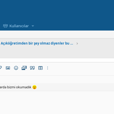
Kullanıcılar
Açıköğretimden bir şey olmaz diyenler bu haberi okusun
leri
içimi
ğlantı ekle
Resim ekle
İfadeler
Medya
Alıntı
Tablo ekle
Daha fazla seçenek…
k varda bizmi okumadık