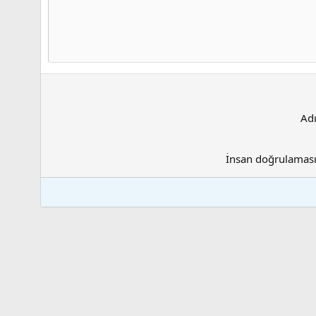
26
Times New Roman
Trebuchet MS
Verdana
Ad
İnsan doğrulamas