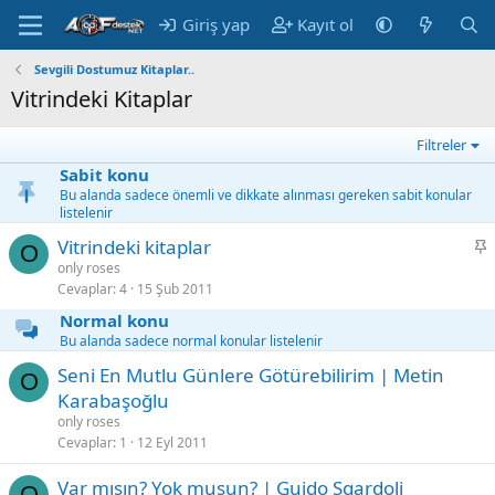
Giriş yap
Kayıt ol
Sevgili Dostumuz Kitaplar..
Vitrindeki Kitaplar
Filtreler
Sabit konu
Bu alanda sadece önemli ve dikkate alınması gereken sabit konular
listelenir
S
Vitrindeki kitaplar
O
a
only roses
Cevaplar
4
15 Şub 2011
b
i
Normal konu
t
Bu alanda sadece normal konular listelenir
Seni En Mutlu Günlere Götürebilirim | Metin
O
Karabaşoğlu
only roses
Cevaplar
1
12 Eyl 2011
Var mısın? Yok musun? | Guido Sgardoli
O