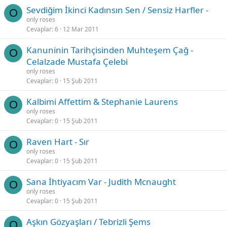
Sevdiğim İkinci Kadınsın Sen / Sensiz Harfler -
O
only roses
Cevaplar
6
12 Mar 2011
Kanuninin Tarihçisinden Muhteşem Çağ -
O
Celalzade Mustafa Çelebi
only roses
Cevaplar
0
15 Şub 2011
Kalbimi Affettim & Stephanie Laurens
O
only roses
Cevaplar
0
15 Şub 2011
Raven Hart - Sır
O
only roses
Cevaplar
0
15 Şub 2011
Sana İhtiyacım Var - Judith Mcnaught
O
only roses
Cevaplar
0
15 Şub 2011
Aşkın Gözyaşları / Tebrizli Şems
O