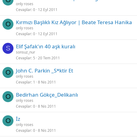
only roses
Cevaplar
0
12 Eyl 2011
Kırmızı Başlıklı Kız Ağlıyor | Beate Teresa Hanika
O
only roses
Cevaplar
0
12 Eyl 2011
Elif Şafak'ın 40 aşk kuralı
S
sonsuz_nur
Cevaplar
5
20 Tem 2011
John C. Parkin _S*ktir Et
O
only roses
Cevaplar
1
8 Nis 2011
Bedirhan Gökçe_Delikanlı
O
only roses
Cevaplar
0
8 Nis 2011
İz
O
only roses
Cevaplar
0
8 Nis 2011