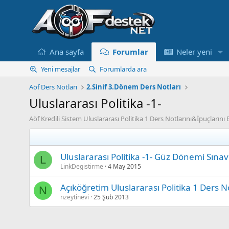
Ana sayfa
Forumlar
Neler yeni
Yeni mesajlar
Forumlarda ara
Aöf Ders Notları
2.Sinif 3.Dönem Ders Notları
Uluslararası Politika -1-
Aöf Kredili Sistem Uluslararası Politika 1 Ders Notlarını&İpuçların
Uluslararası Politika -1- Güz Dönemi Sınav
L
LinkDegistirme
4 May 2015
Açıköğretim Uluslararası Politika 1 Ders No
N
nzeytinevi
25 Şub 2013