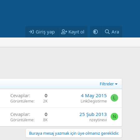
Giriş yap
Kayıt ol
Ara
Filtreler
Cevaplar
0
4 May 2015
L
Görüntüleme
2K
LinkDegistirme
Cevaplar
0
25 Şub 2013
N
Görüntüleme
8K
nzeytinevi
Buraya mesaj yazmak için üye olmanız gereklidir.