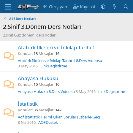
Giriş yap
Kayıt ol
Aöf Ders Notları
2.Sinif 3.Dönem Ders Notları
2.sınıf Güz dönemi ders notları.
Atatürk İlkeleri ve İnkilap Tarihi 1
Konular
13
Mesajlar
16
Atatürk İlkeleri ve İnkilap Tarihi-1 8.Ders Videosu
3 May 2015
LinkDegistirme
Anayasa Hukuku
Konular
10
Mesajlar
10
Anayasa Hukuku 8.Ders Videosu
3 May 2015
LinkDegistirme
İstatistik
Konular
36
Mesajlar
142
Aöf İstatistik Her Yıl Çıkan Sorular (Ezberle-Geç)
3 Nis 2016
AOFDestek