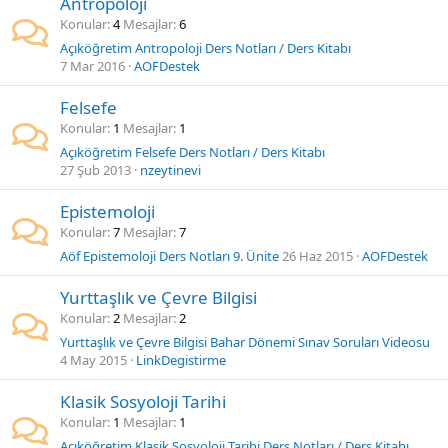
Antropoloji
Konular
4
Mesajlar
6
Açıköğretim Antropoloji Ders Notları / Ders Kitabı
7 Mar 2016
AOFDestek
Felsefe
Konular
1
Mesajlar
1
Açıköğretim Felsefe Ders Notları / Ders Kitabı
27 Şub 2013
nzeytinevi
Epistemoloji
Konular
7
Mesajlar
7
Aöf Epistemoloji Ders Notları 9. Ünite
26 Haz 2015
AOFDestek
Yurttaşlık ve Çevre Bilgisi
Konular
2
Mesajlar
2
Yurttaşlık ve Çevre Bilgisi Bahar Dönemi Sınav Soruları Videosu
4 May 2015
LinkDegistirme
Klasik Sosyoloji Tarihi
Konular
1
Mesajlar
1
Açıköğretim Klasik Sosyoloji Tarihi Ders Notları / Ders Kitabı