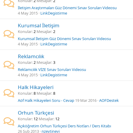
Konular
2
Mesajlar
2
İletişim Araştırmaları Güz Dönemi Sınav Soruları Videosu
4 May 2015
LinkDegistirme
Kurumsal İletişim
Konular
2
Mesajlar
2
Kurumsal İletişim Güz Dönemi Sınav Soruları Videosu
4 May 2015
LinkDegistirme
Reklamcılık
Konular
2
Mesajlar
3
Reklamcılık VİZE Sınav Soruları Videosu
4 May 2015
LinkDegistirme
Halk Hikayeleri
Konular
8
Mesajlar
8
Aöf Halk Hikayeleri Soru - Cevap
19 Mar 2016
AOFDestek
Orhun Türkçesi
Konular
12
Mesajlar
12
Açıköğretim Orhun Türkçesi Ders Notları / Ders Kitabı
26 Şub 2013
nzeytinevi