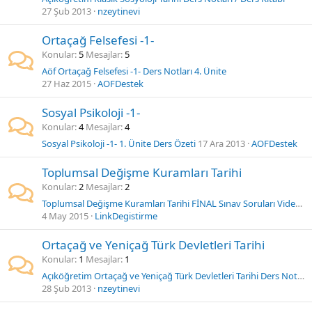
27 Şub 2013
nzeytinevi
Ortaçağ Felsefesi -1-
Konular
5
Mesajlar
5
Aöf Ortaçağ Felsefesi -1- Ders Notları 4. Ünite
27 Haz 2015
AOFDestek
Sosyal Psikoloji -1-
Konular
4
Mesajlar
4
Sosyal Psikoloji -1- 1. Ünite Ders Özeti
17 Ara 2013
AOFDestek
Toplumsal Değişme Kuramları Tarihi
Konular
2
Mesajlar
2
Toplumsal Değişme Kuramları Tarihi FİNAL Sınav Soruları Videosu
4 May 2015
LinkDegistirme
Ortaçağ ve Yeniçağ Türk Devletleri Tarihi
Konular
1
Mesajlar
1
Açıköğretim Ortaçağ ve Yeniçağ Türk Devletleri Tarihi Ders Notları / Ders Kitabı
28 Şub 2013
nzeytinevi