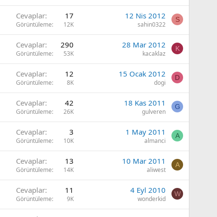
Cevaplar
17
12 Nis 2012
S
Görüntüleme
12K
sahin0322
Cevaplar
290
28 Mar 2012
K
Görüntüleme
53K
kacaklaz
Cevaplar
12
15 Ocak 2012
D
Görüntüleme
8K
dogi
Cevaplar
42
18 Kas 2011
G
Görüntüleme
26K
gulveren
Cevaplar
3
1 May 2011
A
Görüntüleme
10K
almanci
Cevaplar
13
10 Mar 2011
A
Görüntüleme
14K
aliwest
Cevaplar
11
4 Eyl 2010
W
Görüntüleme
9K
wonderkid