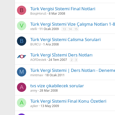
Türk Vergisi Sistemi Final Notlari
B
BospHoruS
8 Mar 2008
Türk Vergi Sistemi Vize Çalışma Notları 1-8
V
vtelli
11 Ocak 2009
13
14
15
Türk Vergi Sistemi Calisma Sorulari
B
BURCU
1 Ara 2008
Türk Vergi Sİstemi Ders Notları
AOFDestek
24 Tem 2007
2
3
Türk Vergi Sistemi | Ders Notları - Deneme
M
mintmax
18 Ocak 2011
tvs vize çıkabilecek sorular
A
anny
28 Mar 2008
Türk Vergi Sistemi Final Konu Özetleri
A
ayker
13 May 2009