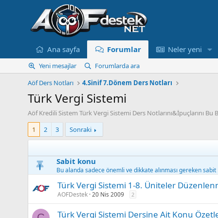
Ana sayfa
Forumlar
Neler yeni
Yeni mesajlar
Forumlarda ara
Aöf Ders Notları
4.Sinif 7.Dönem Ders Notları
Türk Vergi Sistemi
Aöf Kredili Sistem Türk Vergi Sistemi Ders Notlarını&İpuçlarını Bu
1
2
3
Sonraki
Sabit konu
Bu alanda sadece önemli ve dikkate alınması gereken sabit k
Türk Vergi Sistemi 1-8. Üniteler Düzenlen
AOFDestek
20 Nis 2009
2
Türk Vergi Sistemi Dersine Ait Konu Özetle
C