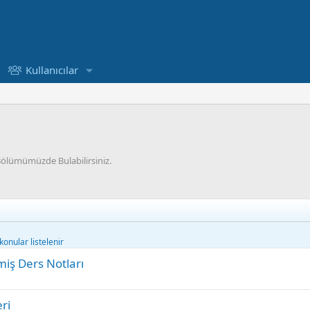
Kullanıcılar
 Bölümümüzde Bulabilirsiniz.
onular listelenir
miş Ders Notları
ri