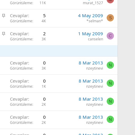
a
Görüntüleme
11K
murat_1527
t
b
S
Cevaplar
5
4 May 2009
i
S
a
Görüntüleme
4K
*selman*
t
b
S
Cevaplar
2
1 May 2009
i
C
a
Görüntüleme
3K
canselen
t
b
i
t
Cevaplar
0
8 Mar 2013
N
Görüntüleme
3K
nzeytinevi
Cevaplar
0
8 Mar 2013
N
Görüntüleme
1K
nzeytinevi
Cevaplar
0
8 Mar 2013
N
Görüntüleme
2K
nzeytinevi
Cevaplar
0
8 Mar 2013
N
Görüntüleme
2K
nzeytinevi