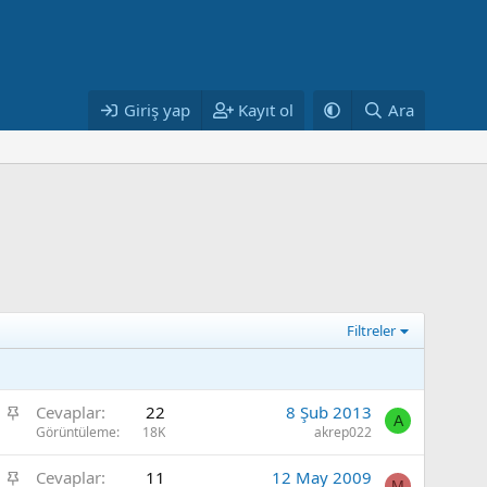
Giriş yap
Kayıt ol
Ara
Filtreler
S
Cevaplar
22
8 Şub 2013
A
a
Görüntüleme
18K
akrep022
b
S
Cevaplar
11
12 May 2009
i
M