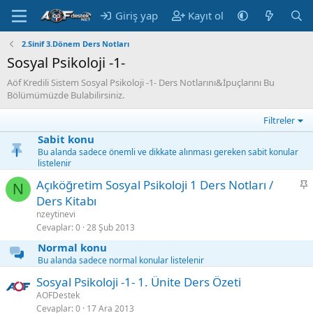
Giriş yap
Kayıt ol
2.Sinif 3.Dönem Ders Notları
Sosyal Psikoloji -1-
Aöf Kredili Sistem Sosyal Psikoloji -1- Ders Notlarını&İpuçlarını Bu
Bölümümüzde Bulabilirsiniz.
Filtreler
Sabit konu
Bu alanda sadece önemli ve dikkate alınması gereken sabit konular
listelenir
S
Açıköğretim Sosyal Psikoloji 1 Ders Notları /
N
a
Ders Kitabı
b
nzeytinevi
i
Cevaplar
0
28 Şub 2013
t
Normal konu
Bu alanda sadece normal konular listelenir
Sosyal Psikoloji -1- 1. Ünite Ders Özeti
AOFDestek
Cevaplar
0
17 Ara 2013