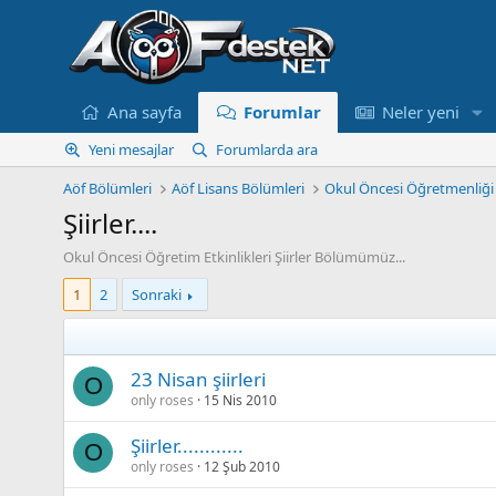
Ana sayfa
Forumlar
Neler yeni
Yeni mesajlar
Forumlarda ara
Aöf Bölümleri
Aöf Lisans Bölümleri
Okul Öncesi Öğretmenliği
Şiirler....
Okul Öncesi Öğretim Etkinlikleri Şiirler Bölümümüz...
1
2
Sonraki
23 Nisan şiirleri
O
only roses
15 Nis 2010
Şiirler............
O
only roses
12 Şub 2010