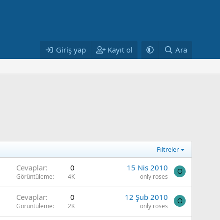
Giriş yap
Kayıt ol
Ara
Filtreler
Cevaplar
0
15 Nis 2010
O
Görüntüleme
4K
only roses
Cevaplar
0
12 Şub 2010
O
Görüntüleme
2K
only roses