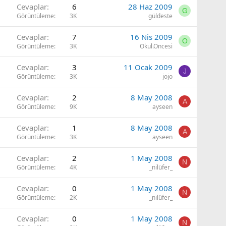
Cevaplar
6
28 Haz 2009
G
Görüntüleme
3K
güldeste
Cevaplar
7
16 Nis 2009
O
Görüntüleme
3K
Okul.Oncesi
Cevaplar
3
11 Ocak 2009
J
Görüntüleme
3K
jojo
Cevaplar
2
8 May 2008
A
Görüntüleme
9K
ayseen
Cevaplar
1
8 May 2008
A
Görüntüleme
3K
ayseen
Cevaplar
2
1 May 2008
N
Görüntüleme
4K
_nilüfer_
Cevaplar
0
1 May 2008
N
Görüntüleme
2K
_nilüfer_
Cevaplar
0
1 May 2008
N