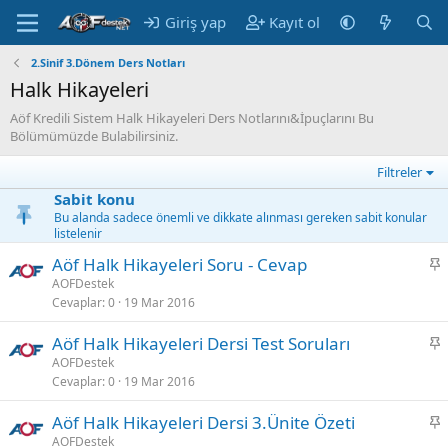
Giriş yap
Kayıt ol
2.Sinif 3.Dönem Ders Notları
Halk Hikayeleri
Aöf Kredili Sistem Halk Hikayeleri Ders Notlarını&İpuçlarını Bu
Bölümümüzde Bulabilirsiniz.
Filtreler
Sabit konu
Bu alanda sadece önemli ve dikkate alınması gereken sabit konular
listelenir
S
Aöf Halk Hikayeleri Soru - Cevap
a
AOFDestek
Cevaplar
0
19 Mar 2016
b
i
S
Aöf Halk Hikayeleri Dersi Test Soruları
t
a
AOFDestek
Cevaplar
0
19 Mar 2016
b
i
S
Aöf Halk Hikayeleri Dersi 3.Ünite Özeti
t
a
AOFDestek