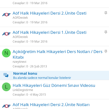
Cevaplar
0
19 Mar 2016
b
i
S
Aöf Halk Hikayeleri Dersi 2.Ünite Özeti
t
a
AOFDestek
Cevaplar
0
19 Mar 2016
b
i
S
Aöf Halk Hikayeleri Dersi 1.Ünite Özeti
t
a
AOFDestek
Cevaplar
0
19 Mar 2016
b
i
S
Açıköğretim Halk Hikayeleri Ders Notları / Ders
t
N
a
Kitabı
b
nzeytinevi
i
Cevaplar
0
26 Şub 2013
t
Normal konu
Bu alanda sadece normal konular listelenir
Halk Hikayeleri Güz Dönemi Sınavı Videosu
L
LinkDegistirme
Cevaplar
0
4 May 2015
Aöf Halk Hikayeleri Dersi 2.Ünite Notları