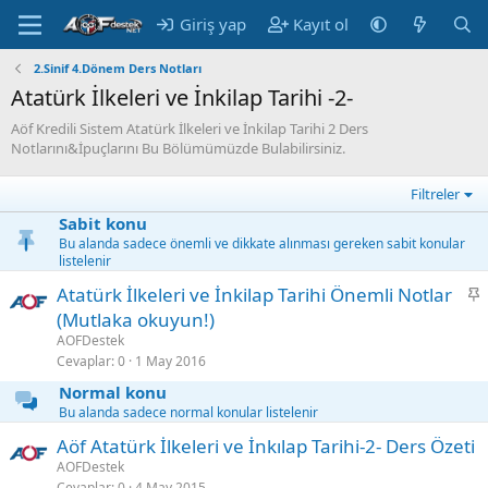
Giriş yap
Kayıt ol
2.Sinif 4.Dönem Ders Notları
Atatürk İlkeleri ve İnkilap Tarihi -2-
Aöf Kredili Sistem Atatürk İlkeleri ve İnkilap Tarihi 2 Ders
Notlarını&İpuçlarını Bu Bölümümüzde Bulabilirsiniz.
Filtreler
Sabit konu
Bu alanda sadece önemli ve dikkate alınması gereken sabit konular
listelenir
S
Atatürk İlkeleri ve İnkilap Tarihi Önemli Notlar
a
(Mutlaka okuyun!)
b
AOFDestek
i
Cevaplar
0
1 May 2016
t
Normal konu
Bu alanda sadece normal konular listelenir
Aöf Atatürk İlkeleri ve İnkılap Tarihi-2- Ders Özeti
AOFDestek
Cevaplar
0
4 May 2015