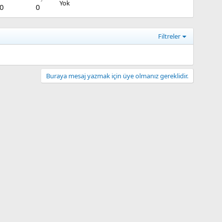
Yok
0
0
Filtreler
Buraya mesaj yazmak için üye olmanız gereklidir.