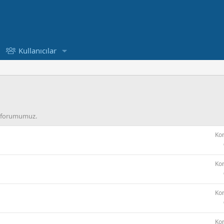
Kullanıcılar
ğı forumumuz.
Ko
Ko
Ko
Ko