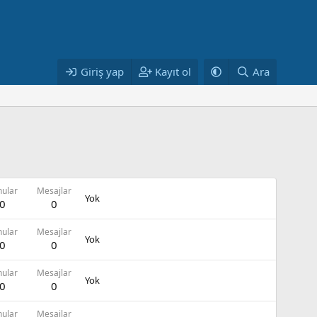
Giriş yap
Kayıt ol
Ara
nular
Mesajlar
Yok
0
0
nular
Mesajlar
Yok
0
0
nular
Mesajlar
Yok
0
0
nular
Mesajlar