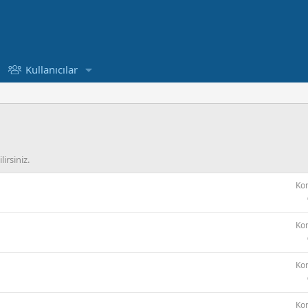
Kullanıcılar
irsiniz.
Ko
Ko
Ko
Ko