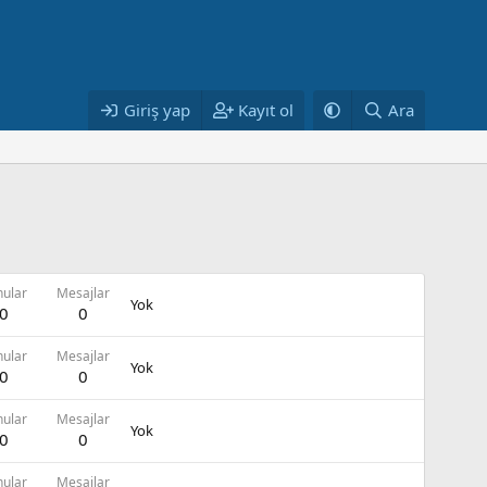
Giriş yap
Kayıt ol
Ara
nular
Mesajlar
Yok
0
0
nular
Mesajlar
Yok
0
0
nular
Mesajlar
Yok
0
0
nular
Mesajlar