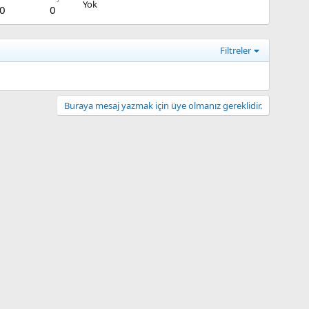
Yok
0
0
Filtreler
Buraya mesaj yazmak için üye olmanız gereklidir.