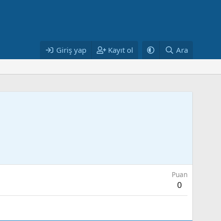
Giriş yap
Kayıt ol
Ara
Puan
0