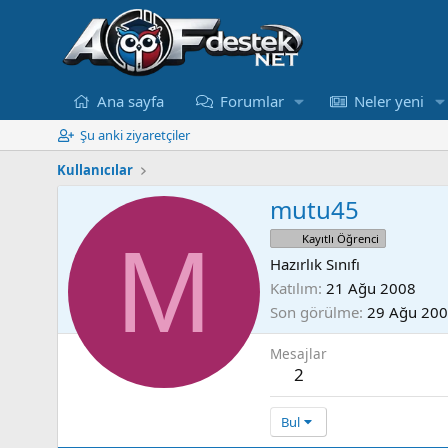
Ana sayfa
Forumlar
Neler yeni
Şu anki ziyaretçiler
Kullanıcılar
mutu45
M
Kayıtlı Öğrenci
Hazırlık Sınıfı
Katılım
21 Ağu 2008
Son görülme
29 Ağu 20
Mesajlar
2
Bul