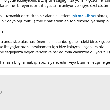
li ölçüde etkileyebilir. Biz, işitme sağlığınıza yönelik çözümler
larak, her bireyin işitme ihtiyaçlarını anlıyor ve kişiye özel çözü
sı, uzmanlık gerektiren bir alandır. Seslem
İşitme Cihazı
olarak, 
r bir odyologumuz, işitme cihazlarının en son teknolojiye sahip ol
iz
uğu anda size ulaşması önemlidir. İstanbul genelindeki birçok şub
e ihtiyaçlarınızın karşılanması için bize kolayca ulaşabilirsiniz.
tme sağlığınıza değer veriyor ve her adımda yanınızda oluyoruz. İş
aha fazla bilgi almak için bizi ziyaret edin veya bizimle iletişime g
p
osta
Link