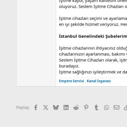
İşitme kaybı, yaşam kalitesini önem
n
h
oluyoruz. Seslem İşitme Cihazları o
i
İşitme cihazları seçimi ve ayarlama
en iyi şekilde hizmet veriyoruz. He
İstanbul Genelindeki Şubelerim
İşitme cihazlarının ihtiyacınız old
cihazlarınızın ayarlanması, bakımı v
Seslem İşitme Cihazları olarak, işi
buradayız.
İşitme sağlığınızı iyileştirmek ve d
Empero Servisi
,
Kanal Izgarası
Facebook
X (Twitter)
Bluesky
LinkedIn
Reddit
Pinterest
Tumblr
WhatsAp
E-p
Paylaş: