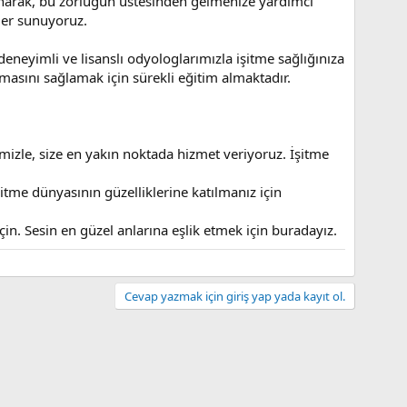
 sunarak, bu zorluğun üstesinden gelmenize yardımcı
mler sunuyoruz.
deneyimli ve lisanslı odyologlarımızla işitme sağlığınıza
masını sağlamak için sürekli eğitim almaktadır.
emizle, size en yakın noktada hizmet veriyoruz. İşitme
itme dünyasının güzelliklerine katılmanız için
eçin. Sesin en güzel anlarına eşlik etmek için buradayız.
Cevap yazmak için giriş yap yada kayıt ol.