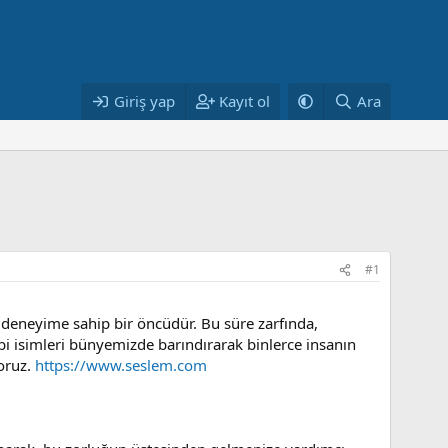
Giriş yap
Kayıt ol
Ara
#1
a deneyime sahip bir öncüdür. Bu süre zarfında,
bi isimleri bünyemizde barındırarak binlerce insanın
oruz.
https://www.seslem.com