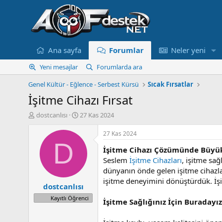
Ana sayfa
Forumlar
Neler yeni
Yeni mesajlar
Forumlarda ara
Genel Kültür - Eğlence - Serbest Kürsü
Sıcak Fırsatlar
İşitme Cihazı Fırsat
K
B
dostcanlısı
27 Kas 2024
o
a
n
ş
27 Kas 2024
u
l
D
İşitme Cihazı Çözümünde Büyük
y
a
u
n
Seslem
İşitme Cihazları
, işitme sa
B
g
dünyanın önde gelen işitme cihazla
a
ı
işitme deneyimini dönüştürdük. İş
dostcanlısı
ş
ç
l
t
Kayıtlı Öğrenci
İşitme Sağlığınız İçin Buradayız
a
a
t
r
a
i