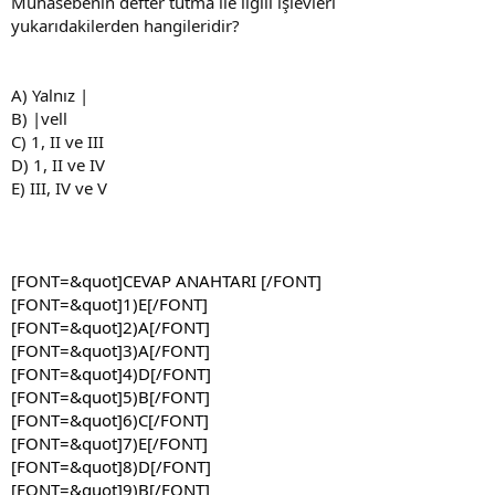
Muhasebenin defter tutma ile ilgili işlevleri
yukarıdakilerden hangileridir?
A) Yalnız |
B) |vell
C) 1, II ve III
D) 1, II ve IV
E) III, IV ve V
[FONT=&quot]CEVAP ANAHTARI [/FONT]
[FONT=&quot]1)E[/FONT]
[FONT=&quot]2)A[/FONT]
[FONT=&quot]3)A[/FONT]
[FONT=&quot]4)D[/FONT]
[FONT=&quot]5)B[/FONT]
[FONT=&quot]6)C[/FONT]
[FONT=&quot]7)E[/FONT]
[FONT=&quot]8)D[/FONT]
[FONT=&quot]9)B[/FONT]