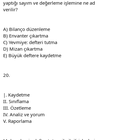
yaptığı sayım ve değerleme işlemine ne ad
verilir?
A) Bilanço düzenleme
B) Envanter çıkartma
C) Yevmiye: defteri tutma
D) Mizan çıkartma
E) Büyük deftere kaydetme
20.
|. Kaydetme
II. Sınıflama
III. Özetleme
IV. Analiz ve yorum
V. Raporlama