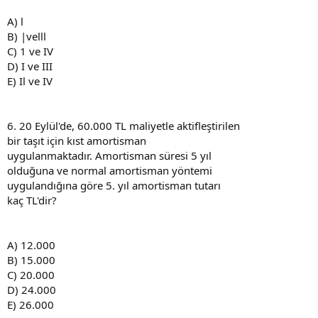
A) l
B) |velll
C) 1 ve IV
D) I ve III
E) Il ve IV
6. 20 Eylül'de, 60.000 TL maliyetle aktifleştirilen
bir taşıt için kıst amortisman
uygulanmaktadır. Amortisman süresi 5 yıl
olduğuna ve normal amortisman yöntemi
uygulandığına göre 5. yıl amortisman tutarı
kaç TL'dir?
A) 12.000
B) 15.000
C) 20.000
D) 24.000
E) 26.000