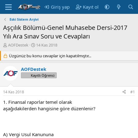
Giriş yap
Kayıt ol
Eski Sistem Arşivi
Aşçılık Bölümü-Genel Muhasebe Dersi-2017
Yılı Ara Sınav Soru ve Cevapları
K
B
AOFDestek
14 Kas 2018
o
a
n
Üzgünüz bu konu cevaplar için kapatılmıştır...
ş
u
l
y
a
AOFDestek
u
n
Kayıtlı Öğrenci
B
g
a
ı
ş
ç
14 Kas 2018
#1
l
t
a
a
1. Finansal raporlar temel olarak
t
r
aşağıdakilerden hangisine göre düzenlenir?
a
i
n
h
i
A) Vergi Usul Kanununa