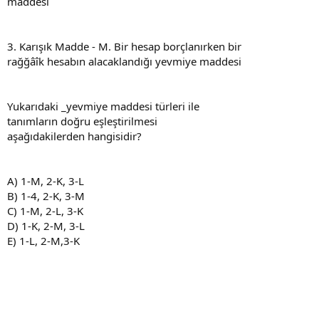
maddesi
3. Karışık Madde - M. Bir hesap borçlanırken bir
rağğâîk hesabın alacaklandığı yevmiye maddesi
Yukarıdaki _yevmiye maddesi türleri ile
tanımların doğru eşleştirilmesi
aşağıdakilerden hangisidir?
A) 1-M, 2-K, 3-L
B) 1-4, 2-K, 3-M
C) 1-M, 2-L, 3-K
D) 1-K, 2-M, 3-L
E) 1-L, 2-M,3-K