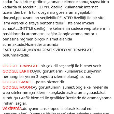
kadar fazla kriter girilirse ,aranan kelimede sonuç sayısı bir o
kadarda düşecektir.FİLTYPE özelliği kullanarak internet
üzerinden belirli tür dosyalara göre arama yapılabilir
doc,exl,ppt uzantıları seçilebilir.RELATED özelliği ile bir site
ismi vererek o siteye benzer siteleri listeleme imkanı
sunar.ALLİNTİTLE özelliği ile kelimenin sadece wep sitelerinin
başlıklarında aranmasını sağlar.Google arama motoru
olmasına rağmen birçok hizmet alanıda
sunmaktadır.Hizmetler arasında
EARTH,GMAİL,MOON,GRAFİK,VİDEO VE TRANSLATE
bulunmaktadır.
GOOGLE TRANSLATE
bir çok dil seçeneği ile hizmet verir
GOOGLE EARTH:
Uydu görüntlerini kullanarak Dünya’nın
herhangi bir yerini 3 boyutlu izleme olanağı sunar.
GOOGLE GMAİL
:E-posta hizmetidir.
GOOGLE MOON
:Ay görüntülerini sunar.Google kelimeler ile
wep sitelerinin içeriklerini karşılaştırarak arama yapar.fakat
sunduğu Grafik hizmeti ile grafikler üzerinde de arama yapma
imkanı sağlar.
WİKİPEDİA
,dünyanın ansiklopedisi olarak kabul edilir
.Tamamı gönüllü uzman kişiler tarafından çalışılmaktadır Kar