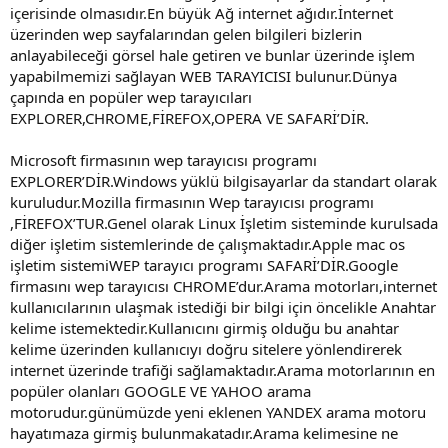
içerisinde olmasıdır.En büyük Ağ internet ağıdır.İnternet
üzerinden wep sayfalarından gelen bilgileri bizlerin
anlayabileceği görsel hale getiren ve bunlar üzerinde işlem
yapabilmemizi sağlayan WEB TARAYICISI bulunur.Dünya
çapında en popüler wep tarayıcıları
EXPLORER,CHROME,FİREFOX,OPERA VE SAFARİ’DİR.
Microsoft firmasının wep tarayıcısı programı
EXPLORER’DİR.Windows yüklü bilgisayarlar da standart olarak
kuruludur.Mozilla firmasının Wep tarayıcısı programı
,FİREFOX’TUR.Genel olarak Linux İşletim sisteminde kurulsada
diğer işletim sistemlerinde de çalışmaktadır.Apple mac os
işletim sistemiWEP tarayıcı programı SAFARİ’DİR.Google
firmasını wep tarayıcısı CHROME’dur.Arama motorları,internet
kullanıcılarının ulaşmak istediği bir bilgi için öncelikle Anahtar
kelime istemektedir.Kullanıcını girmiş olduğu bu anahtar
kelime üzerinden kullanıcıyı doğru sitelere yönlendirerek
internet üzerinde trafiği sağlamaktadır.Arama motorlarının en
popüler olanları GOOGLE VE YAHOO arama
motorudur.günümüzde yeni eklenen YANDEX arama motoru
hayatımaza girmiş bulunmakatadır.Arama kelimesine ne