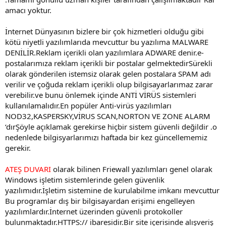
amacı yoktur.
İnternet Dünyasının bizlere bir çok hizmetleri olduğu gibi
kötü niyetli yazılımlarıda mevcuttur bu yazılıma MALWARE
DENİLİR.Reklam içerikli olan yazılımlara ADWARE denir.e-
postalarımıza reklam içerikli bir postalar gelmektedirSürekli
olarak gönderilen istemsiz olarak gelen postalara SPAM adı
verilir ve çoğuda reklam içerikli olup bilgisayarlarımaz zarar
verebilir.ve bunu önlemek içinde ANTİ VİRÜS sistemleri
kullanılamalıdır.En popüler Anti-virüs yazılımları
NOD32,KASPERSKY,VİRUS SCAN,NORTON VE ZONE ALARM
‘dırŞöyle açıklamak gerekirse hiçbir sistem güvenli değildir .o
nedenlede bilgisyarlarımızı haftada bir kez güncellememiz
gerekir.
ATEŞ DUVARI
olarak bilinen Friewall yazılımları genel olarak
Windows işletim sistemlerinde gelen güvenlik
yazılımıdır.İşletim sistemine de kurulabilme imkanı mevcuttur
Bu programlar dış bir bilgisayardan erişimi engelleyen
yazılımlardır.İnternet üzerinden güvenli protokoller
bulunmaktadır.HTTPS:// ibaresidir.Bir site içerisinde alışveriş