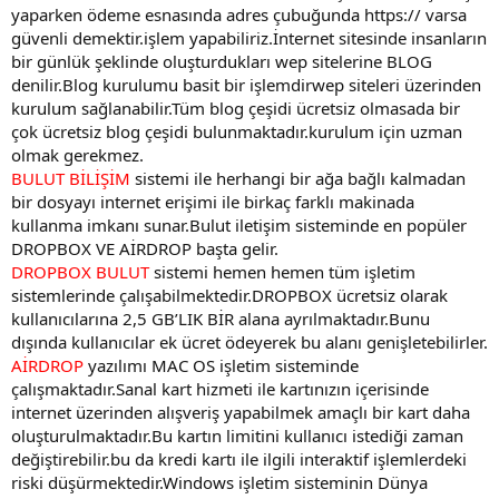
yaparken ödeme esnasında adres çubuğunda https:// varsa
güvenli demektir.işlem yapabiliriz.İnternet sitesinde insanların
bir günlük şeklinde oluşturdukları wep sitelerine BLOG
denilir.Blog kurulumu basit bir işlemdirwep siteleri üzerinden
kurulum sağlanabilir.Tüm blog çeşidi ücretsiz olmasada bir
çok ücretsiz blog çeşidi bulunmaktadır.kurulum için uzman
olmak gerekmez.
BULUT BİLİŞİM
sistemi ile herhangi bir ağa bağlı kalmadan
bir dosyayı internet erişimi ile birkaç farklı makinada
kullanma imkanı sunar.Bulut iletişim sisteminde en popüler
DROPBOX VE AİRDROP başta gelir.
DROPBOX BULUT
sistemi hemen hemen tüm işletim
sistemlerinde çalışabilmektedir.DROPBOX ücretsiz olarak
kullanıcılarına 2,5 GB’LIK BİR alana ayrılmaktadır.Bunu
dışında kullanıcılar ek ücret ödeyerek bu alanı genişletebilirler.
AİRDROP
yazılımı MAC OS işletim sisteminde
çalışmaktadır.Sanal kart hizmeti ile kartınızın içerisinde
internet üzerinden alışveriş yapabilmek amaçlı bir kart daha
oluşturulmaktadır.Bu kartın limitini kullanıcı istediği zaman
değiştirebilir.bu da kredi kartı ile ilgili interaktif işlemlerdeki
riski düşürmektedir.Windows işletim sisteminin Dünya