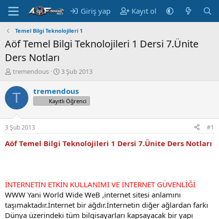
Giriş yap
Kayıt ol
Temel Bilgi Teknolojileri 1
Aöf Temel Bilgi Teknolojileri 1 Dersi 7.Ünite
Ders Notları
K
B
tremendous
3 Şub 2013
o
a
n
ş
tremendous
T
u
l
Kayıtlı Öğrenci
y
a
u
n
B
g
3 Şub 2013
#1
a
ı
ş
ç
Aöf Temel Bilgi Teknolojileri 1 Dersi 7.Ünite Ders Notları
l
t
a
a
t
r
a
i
İNTERNETİN ETKİN KULLANIMI VE İNTERNET GÜVENLİĞİ
n
h
WWW Yani World Wide WeB ,internet sitesi anlamını
i
taşımaktadır.İnternet bir ağdır.İnternetin diğer ağlardan farkı
Dünya üzerindeki tüm bilgisayarları kapsayacak bir yapı