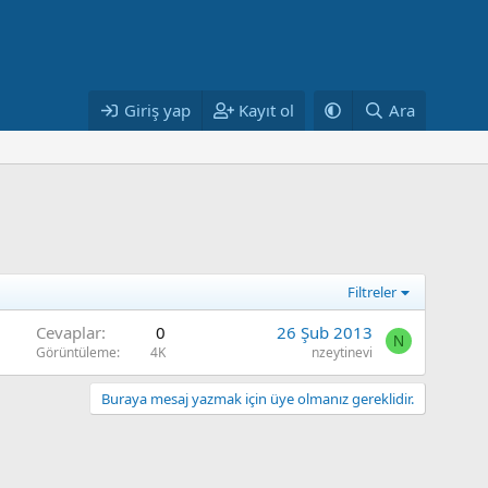
Giriş yap
Kayıt ol
Ara
Filtreler
Cevaplar
0
26 Şub 2013
N
Görüntüleme
4K
nzeytinevi
Buraya mesaj yazmak için üye olmanız gereklidir.