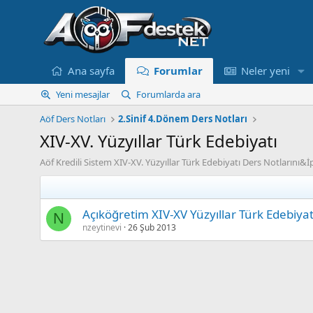
Ana sayfa
Forumlar
Neler yeni
Yeni mesajlar
Forumlarda ara
Aöf Ders Notları
2.Sinif 4.Dönem Ders Notları
XIV-XV. Yüzyıllar Türk Edebiyatı
Aöf Kredili Sistem XIV-XV. Yüzyıllar Türk Edebiyatı Ders Notlarını&
Açıköğretim XIV-XV Yüzyıllar Türk Edebiyatı
N
nzeytinevi
26 Şub 2013