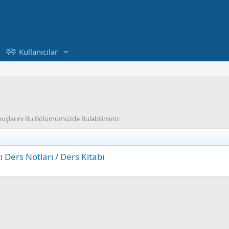
Kullanıcılar
İpuçlarını Bu Bölümümüzde Bulabilirsiniz.
 Ders Notları / Ders Kitabı