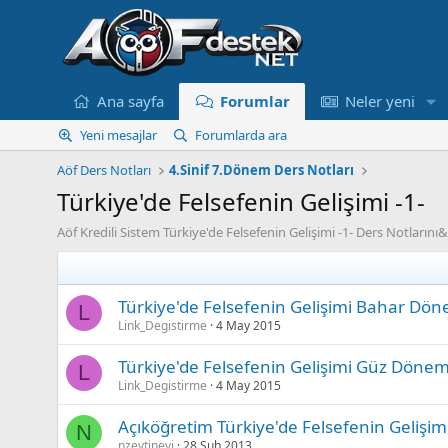
Ana sayfa
Forumlar
Neler yeni
Yeni mesajlar
Forumlarda ara
Aöf Ders Notları
4.Sinif 7.Dönem Ders Notları
Türkiye'de Felsefenin Gelişimi -1-
Aöf Kredili Sistem Türkiye'de Felsefenin Gelişimi -1- Ders Notların
Türkiye'de Felsefenin Gelişimi Bahar Dön
L
Link_Degistirme
4 May 2015
Türkiye'de Felsefenin Gelişimi Güz Dönem
L
Link_Degistirme
4 May 2015
Açıköğretim Türkiye'de Felsefenin Gelişimi
N
nzeytinevi
28 Şub 2013