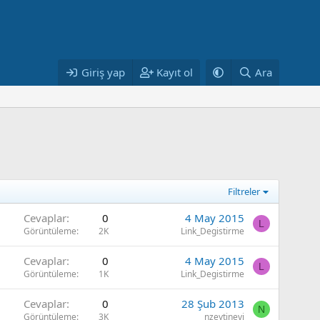
Giriş yap
Kayıt ol
Ara
Filtreler
Cevaplar
0
4 May 2015
L
Görüntüleme
2K
Link_Degistirme
Cevaplar
0
4 May 2015
L
Görüntüleme
1K
Link_Degistirme
Cevaplar
0
28 Şub 2013
N
Görüntüleme
3K
nzeytinevi