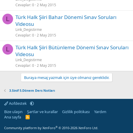
Cevaplar
0
2 May 2015
Türk Halk Şiiri Bahar Dönemi Sınav Soruları
L
Videosu
Link_Degistirme
Cevaplar
0
2 May 2015
Türk Halk Şiiri Bütünleme Dönemi Sınav Soruları
L
Videosu
Link_Degistirme
Cevaplar
0
2 May 2015
Buraya mesaj yazmak için üye olmanız gereklidir.
3.Sinif 5.Dönem Ders Notları
Aofdestek
Bize ulaşın
Şartlar ve kurallar
Gizlilik politikası
Yardım
Ana sayfa
R
S
S
®
Community platform by XenForo
© 2010-2026 XenForo Ltd.