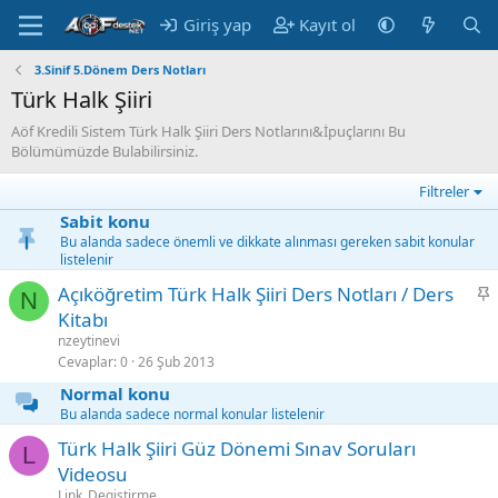
Giriş yap
Kayıt ol
3.Sinif 5.Dönem Ders Notları
Türk Halk Şiiri
Aöf Kredili Sistem Türk Halk Şiiri Ders Notlarını&İpuçlarını Bu
Bölümümüzde Bulabilirsiniz.
Filtreler
Sabit konu
Bu alanda sadece önemli ve dikkate alınması gereken sabit konular
listelenir
S
Açıköğretim Türk Halk Şiiri Ders Notları / Ders
N
a
Kitabı
b
nzeytinevi
i
Cevaplar
0
26 Şub 2013
t
Normal konu
Bu alanda sadece normal konular listelenir
Türk Halk Şiiri Güz Dönemi Sınav Soruları
L
Videosu
Link_Degistirme