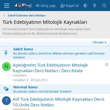
Giriş yap
Kayıt ol
3.Sinif 6.Dönem Ders Notları
Türk Edebiyatının Mitolojik Kaynakları
Aöf Kredili Sistem Türk Edebiyatının Mitolojik Kaynakları Ders
Notlarını&İpuçlarını Bu Bölümümüzde Bulabilirsiniz.
Filtreler
Sabit konu
Bu alanda sadece önemli ve dikkate alınması gereken sabit konular
listelenir
S
Açıköğretim Türk Edebiyatının Mitolojik
N
a
Kaynakları Ders Notları / Ders Kitabı
b
nzeytinevi
i
Cevaplar
0
26 Şub 2013
t
Normal konu
Bu alanda sadece normal konular listelenir
Aöf Türk Edebiyatının Mitolojik Kaynakları Dersi
T
10.Ünite Ders Notları
tremendous