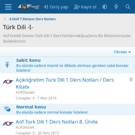
Giriş yap
Kayıt ol
4.Sinif 7.Dönem Ders Notları
Türk Dili -I-
Aöf Kredili Sistem Türk Dili 1 Ders Notlarını&İpuçlarını Bu Bölümümüzde
Bulabilirsiniz.
Filtreler
Sabit konu
Bu alanda sadece önemli ve dikkate alınması gereken sabit konular
listelenir
S
Açıköğretim Türk Dili 1 Ders Notları / Ders
a
Kitabı
b
AOFDestek
i
Cevaplar
0
7 Mar 2016
t
Normal konu
Bu alanda sadece normal konular listelenir
Aöf Türk Dili 1 Ders Notları 8. Ünite
AOFDestek
Cevaplar
0
20 Tem 2015