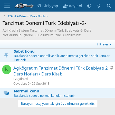
Giriş yap
Kayıt ol
2.Sinif 4.Dönem Ders Notları
Tanzimat Dönemi Türk Edebiyatı -2-
Aöf Kredili Sistem Tanzimat Dönemi Türk Edebiyatı -2- Ders
Notlarını&İpuçlarını Bu Bölümümüzde Bulabilirsiniz.
Filtreler
Sabit konu
Bu alanda sadece önemli ve dikkate alınması gereken sabit konular
listelenir
S
Açıköğretim Tanzimat Dönemi Türk Edebiyatı 2
N
a
Ders Notları / Ders Kitabı
b
nzeytinevi
i
Cevaplar
0
26 Şub 2013
t
Normal konu
Bu alanda sadece normal konular listelenir
Buraya mesaj yazmak için üye olmanız gereklidir.