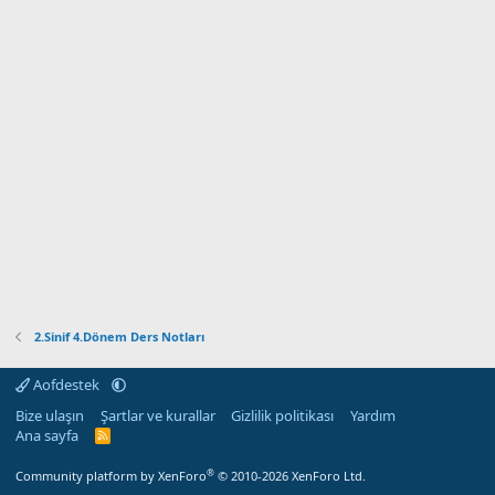
2.Sinif 4.Dönem Ders Notları
Aofdestek
Bize ulaşın
Şartlar ve kurallar
Gizlilik politikası
Yardım
Ana sayfa
R
S
S
®
Community platform by XenForo
© 2010-2026 XenForo Ltd.