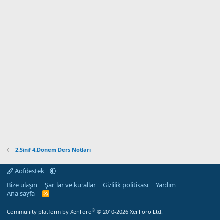
2.Sinif 4.Dönem Ders Notları
Aofdestek
Bize ulaşın
Şartlar ve kurallar
Gizlilik politikası
Yardım
Ana sayfa
R
S
S
®
Community platform by XenForo
© 2010-2026 XenForo Ltd.