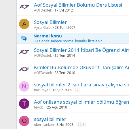
Aöf Sosyal Bilimler Bölümü Ders Listesi
AOFDestek
17 Eyl 2012
Sosyal Bilimler
A
Ayca_Guler
23 Tem 2007
Normal konu
Bu alanda sadece normal konular listelenir
Sosyal Bilimler 2014 İtibari İle Öğrenci 
AOFDestek
15 Tem 2014
Kimler Bu Bölümde Okuyor!!! Tanışalım Ar
AOFDestek
28 Tem 2010
sosyal bilimler 2. sınıf ara sınav çalışma so
N
nazlımyar
16 Şub 2009
2
Aöf önlisans sosyal bilimler bölümü öğreni
T
teyidci
25 Ağu 2010
sosyal bilimler
O
oberfranken
8 Nis 2008
2
3