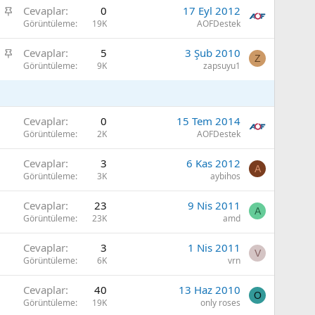
S
Cevaplar
0
17 Eyl 2012
i
a
Görüntüleme
19K
AOFDestek
t
b
S
Cevaplar
5
3 Şub 2010
i
Z
a
Görüntüleme
9K
zapsuyu1
t
b
i
t
Cevaplar
0
15 Tem 2014
Görüntüleme
2K
AOFDestek
Cevaplar
3
6 Kas 2012
A
Görüntüleme
3K
aybihos
Cevaplar
23
9 Nis 2011
A
Görüntüleme
23K
amd
Cevaplar
3
1 Nis 2011
V
Görüntüleme
6K
vrn
Cevaplar
40
13 Haz 2010
O
Görüntüleme
19K
only roses