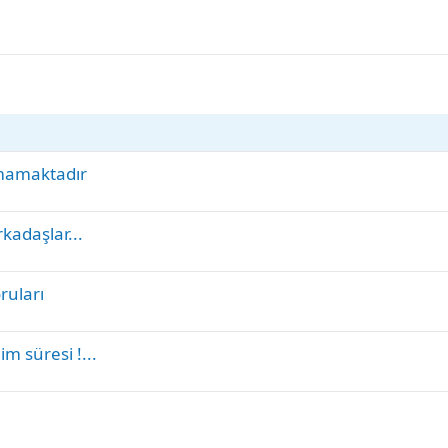
Almamaktadır
kadaşlar...
ruları
m süresi !...