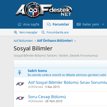
Ana sayfa
Forumlar
Neler yeni
Yeni mesajlar
Forumlarda ara
Aöf Bölümleri
Aöf Önlisans Bölümleri
Sosyal Bilimler
Sosyal Bilimler Bölümü Tanıtım, Yardım, Destek Forumumuz
Sabit konu
Bu alanda sadece önemli ve dikkate alınması gereken sabit k
Aöf Sosyal Bilimler Bölümü Sınav Sorumlu
AOFDestek
5 Kas 2015
Soru-Cevap Bölümü
AOFDestek
28 Tem 2010