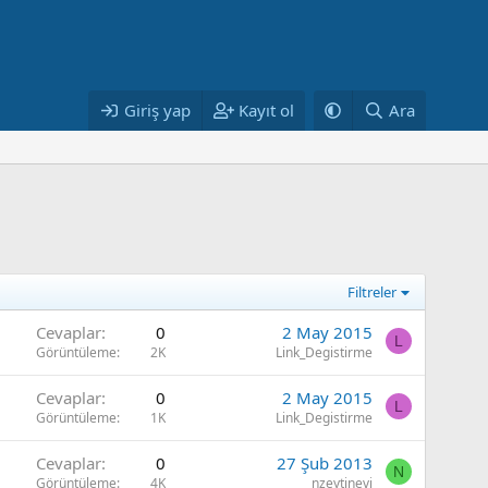
Giriş yap
Kayıt ol
Ara
Filtreler
Cevaplar
0
2 May 2015
L
Görüntüleme
2K
Link_Degistirme
Cevaplar
0
2 May 2015
L
Görüntüleme
1K
Link_Degistirme
Cevaplar
0
27 Şub 2013
N
Görüntüleme
4K
nzeytinevi