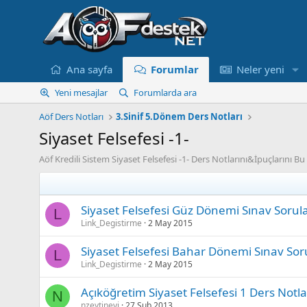
Ana sayfa
Forumlar
Neler yeni
Yeni mesajlar
Forumlarda ara
Aöf Ders Notları
3.Sinif 5.Dönem Ders Notları
Siyaset Felsefesi -1-
Aöf Kredili Sistem Siyaset Felsefesi -1- Ders Notlarını&İpuçlarını 
Siyaset Felsefesi Güz Dönemi Sınav Sorul
L
Link_Degistirme
2 May 2015
Siyaset Felsefesi Bahar Dönemi Sınav Sor
L
Link_Degistirme
2 May 2015
Açıköğretim Siyaset Felsefesi 1 Ders Notlar
N
nzeytinevi
27 Şub 2013