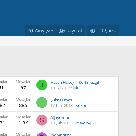
Giriş yap
Kayıt ol
Ara
nular
Mesajlar
Hasan Hüseyin Korkmazgil
J
61
97
10 Eyl 2013
juin
nular
Mesajlar
Şükrü Erbaş
I
82
885
17 Tem 2013
isokor
nular
Mesajlar
Ağlıyordun...
S
71
1.3K
13 Şub 2011
Sosyolog_60
nular
Mesajlar
"öğrendim"