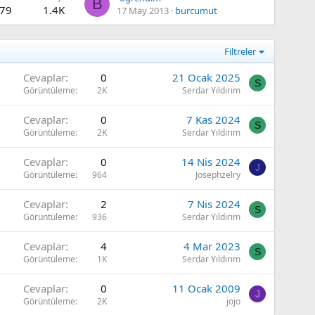
B
79
1.4K
17 May 2013
burcumut
Filtreler
Cevaplar
0
21 Ocak 2025
S
Görüntüleme
2K
Serdar Yıldırım
Cevaplar
0
7 Kas 2024
S
Görüntüleme
2K
Serdar Yıldırım
Cevaplar
0
14 Nis 2024
J
Görüntüleme
964
Josephzelry
Cevaplar
2
7 Nis 2024
S
Görüntüleme
936
Serdar Yıldırım
Cevaplar
4
4 Mar 2023
S
Görüntüleme
1K
Serdar Yıldırım
Cevaplar
0
11 Ocak 2009
J
Görüntüleme
2K
jojo