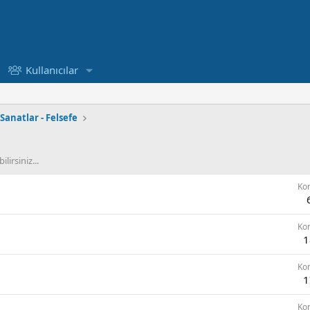
Kullanıcılar
Sanatlar - Felsefe
lirsiniz...
Ko
Ko
1
Ko
1
Ko