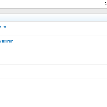
2
ırım
Yıldırım