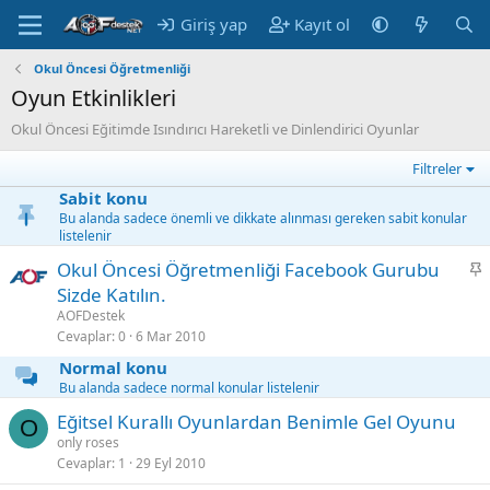
Giriş yap
Kayıt ol
Okul Öncesi Öğretmenliği
Oyun Etkinlikleri
Okul Öncesi Eğitimde Isındırıcı Hareketli ve Dinlendirici Oyunlar
Filtreler
Sabit konu
Bu alanda sadece önemli ve dikkate alınması gereken sabit konular
listelenir
S
Okul Öncesi Öğretmenliği Facebook Gurubu
a
Sizde Katılın.
b
AOFDestek
i
Cevaplar
0
6 Mar 2010
t
Normal konu
Bu alanda sadece normal konular listelenir
Eğitsel Kurallı Oyunlardan Benimle Gel Oyunu
O
only roses
Cevaplar
1
29 Eyl 2010