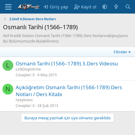
Giriş yap
Kayıt ol
2.Sinif 4.Dönem Ders Notları
Osmanlı Tarihi (1566–1789)
Aöf Kredili Sistem Osmanlı Tarihi (1566–1789) Ders Notlarını&İpuçlarını
Bu Bölümümüzde Bulabilirsiniz.
Filtreler
Osmanlı Tarihi (1566–1789) 3.Ders Videosu
L
LinkDegistirme
Cevaplar
0
4 May 2015
Açıköğretim Osmanlı Tarihi (1566-1789) Ders
N
Notları / Ders Kitabı
nzeytinevi
Cevaplar
0
28 Şub 2013
Buraya mesaj yazmak için üye olmanız gereklidir.