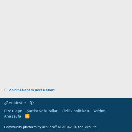
2.Sinif 4.Dönem Ders Notları
Aofdestek
Bize ulaşın
Şartlar ve kurallar
Gizlilik politikası
Yardım
Ana sayfa
R
S
S
®
Community platform by XenForo
© 2010-2026 XenForo Ltd.