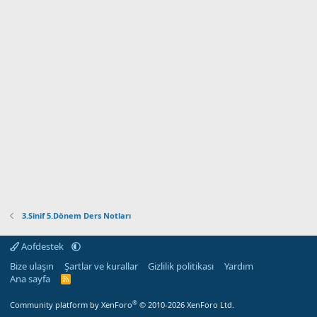
3.Sinif 5.Dönem Ders Notları
Aofdestek
Bize ulaşın
Şartlar ve kurallar
Gizlilik politikası
Yardım
Ana sayfa
R
S
S
®
Community platform by XenForo
© 2010-2026 XenForo Ltd.