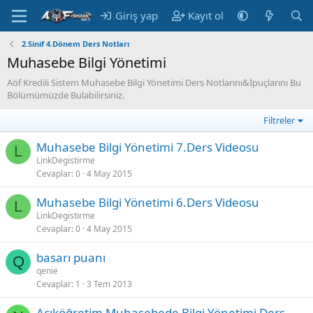
Giriş yap
Kayıt ol
2.Sinif 4.Dönem Ders Notları
Muhasebe Bilgi Yönetimi
Aöf Kredili Sistem Muhasebe Bilgi Yönetimi Ders Notlarını&İpuçlarını Bu
Bölümümüzde Bulabilirsiniz.
Filtreler
Muhasebe Bilgi Yönetimi 7.Ders Videosu
L
LinkDegistirme
Cevaplar
0
4 May 2015
Muhasebe Bilgi Yönetimi 6.Ders Videosu
L
LinkDegistirme
Cevaplar
0
4 May 2015
basarı puanı
Q
qenie
Cevaplar
1
3 Tem 2013
Açıköğretim Muhasebede Bilgi Yönetimi Ders