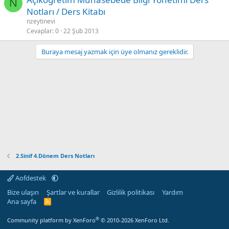
N
Notları / Ders Kitabı
nzeytinevi
Cevaplar
0
22 Şub 2013
Buraya mesaj yazmak için üye olmanız gereklidir.
2.Sinif 4.Dönem Ders Notları
Aofdestek
Bize ulaşın
Şartlar ve kurallar
Gizlilik politikası
Yardım
Ana sayfa
R
S
S
®
Community platform by XenForo
© 2010-2026 XenForo Ltd.