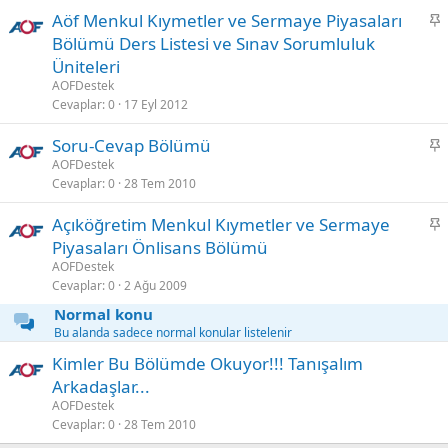
t
S
Aöf Menkul Kıymetler ve Sermaye Piyasaları
a
Bölümü Ders Listesi ve Sınav Sorumluluk
b
Üniteleri
i
AOFDestek
t
Cevaplar
0
17 Eyl 2012
S
Soru-Cevap Bölümü
a
AOFDestek
Cevaplar
0
28 Tem 2010
b
i
S
Açıköğretim Menkul Kıymetler ve Sermaye
t
a
Piyasaları Önlisans Bölümü
b
AOFDestek
i
Cevaplar
0
2 Ağu 2009
t
Normal konu
Bu alanda sadece normal konular listelenir
Kimler Bu Bölümde Okuyor!!! Tanışalım
Arkadaşlar...
AOFDestek
Cevaplar
0
28 Tem 2010