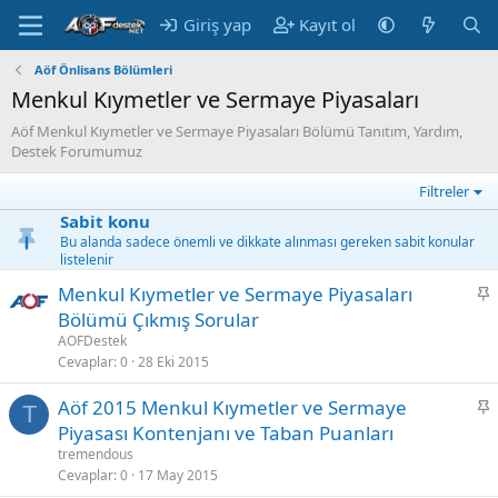
Giriş yap
Kayıt ol
Aöf Önlisans Bölümleri
Menkul Kıymetler ve Sermaye Piyasaları
Aöf Menkul Kıymetler ve Sermaye Piyasaları Bölümü Tanıtım, Yardım,
Destek Forumumuz
Filtreler
Sabit konu
Bu alanda sadece önemli ve dikkate alınması gereken sabit konular
listelenir
S
Menkul Kıymetler ve Sermaye Piyasaları
a
Bölümü Çıkmış Sorular
b
AOFDestek
i
Cevaplar
0
28 Eki 2015
t
S
Aöf 2015 Menkul Kıymetler ve Sermaye
T
a
Piyasası Kontenjanı ve Taban Puanları
b
tremendous
i
Cevaplar
0
17 May 2015