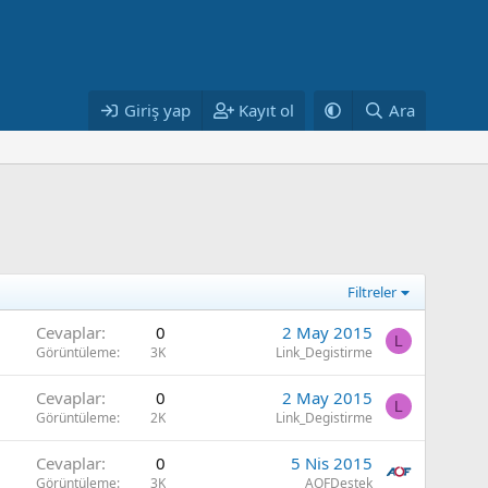
Giriş yap
Kayıt ol
Ara
Filtreler
Cevaplar
0
2 May 2015
L
Görüntüleme
3K
Link_Degistirme
Cevaplar
0
2 May 2015
L
Görüntüleme
2K
Link_Degistirme
Cevaplar
0
5 Nis 2015
Görüntüleme
3K
AOFDestek