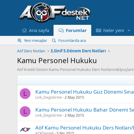
Ana sayfa
Forumlar
Neler yeni
Yeni mesajlar
Forumlarda ara
Aöf Ders Notları
3.Sinif 5.Dönem Ders Notları
Kamu Personel Hukuku
Aöf Kredili Sistem Kamu Personel Hukuku Ders Notlarını&İpuçları
Kamu Personel Hukuku Güz Dönemi Sınav
L
Link_Degistirme
2 May 2015
Kamu Personel Hukuku Bahar Dönemi Sın
L
Link_Degistirme
2 May 2015
Aöf Kamu Personel Hukuku Ders Notları/De
AOFDestek
5 Nis 2015