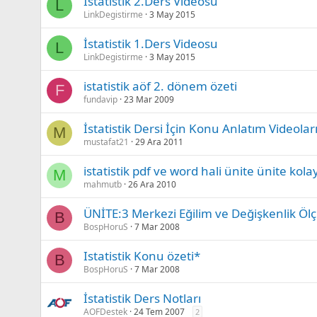
İstatistik 2.Ders Videosu
L
LinkDegistirme
3 May 2015
İstatistik 1.Ders Videosu
L
LinkDegistirme
3 May 2015
istatistik aöf 2. dönem özeti
F
fundavip
23 Mar 2009
İstatistik Dersi İçin Konu Anlatım Videolar
M
mustafat21
29 Ara 2011
istatistik pdf ve word hali ünite ünite kola
M
mahmutb
26 Ara 2010
ÜNİTE:3 Merkezi Eğilim ve Değişkenlik Ölç
B
BospHoruS
7 Mar 2008
Istatistik Konu özeti*
B
BospHoruS
7 Mar 2008
İstatistik Ders Notları
AOFDestek
24 Tem 2007
2