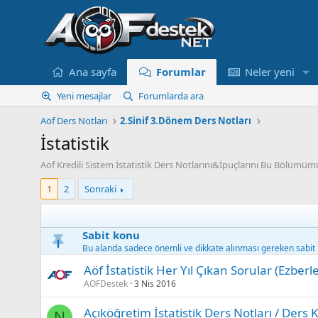
Ana sayfa
Forumlar
Neler yeni
Yeni mesajlar
Forumlarda ara
Aöf Ders Notları
2.Sinif 3.Dönem Ders Notları
İstatistik
Aöf Kredili Sistem İstatistik Ders Notlarını&İpuçlarını Bu Bölümümü
1
2
Sonraki
Sabit konu
Bu alanda sadece önemli ve dikkate alınması gereken sabit k
Aöf İstatistik Her Yıl Çıkan Sorular (Ezberl
AOFDestek
3 Nis 2016
Açıköğretim İstatistik Ders Notları / Ders K
N