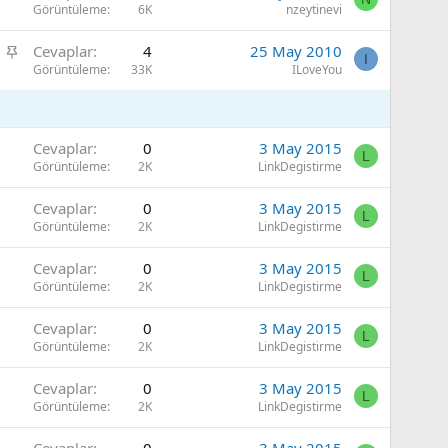
a
Görüntüleme
6K
nzeytinevi
t
b
S
Cevaplar
4
25 May 2010
i
I
a
Görüntüleme
33K
ILoveYou
t
b
i
t
Cevaplar
0
3 May 2015
L
Görüntüleme
2K
LinkDegistirme
Cevaplar
0
3 May 2015
L
Görüntüleme
2K
LinkDegistirme
Cevaplar
0
3 May 2015
L
Görüntüleme
2K
LinkDegistirme
Cevaplar
0
3 May 2015
L
Görüntüleme
2K
LinkDegistirme
Cevaplar
0
3 May 2015
L
Görüntüleme
2K
LinkDegistirme