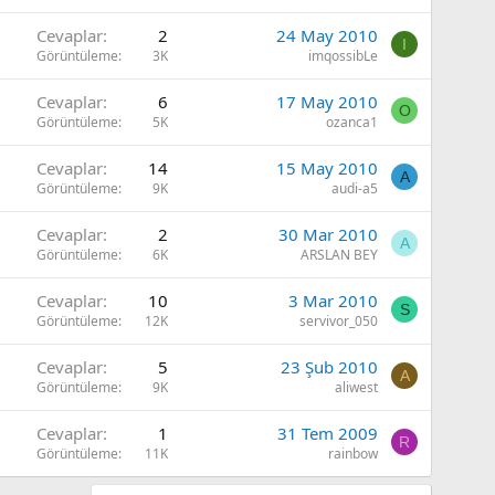
Cevaplar
2
24 May 2010
I
Görüntüleme
3K
imqossibLe
Cevaplar
6
17 May 2010
O
Görüntüleme
5K
ozanca1
Cevaplar
14
15 May 2010
A
Görüntüleme
9K
audi-a5
Cevaplar
2
30 Mar 2010
A
Görüntüleme
6K
ARSLAN BEY
Cevaplar
10
3 Mar 2010
S
Görüntüleme
12K
servivor_050
Cevaplar
5
23 Şub 2010
A
Görüntüleme
9K
aliwest
Cevaplar
1
31 Tem 2009
R
Görüntüleme
11K
rainbow