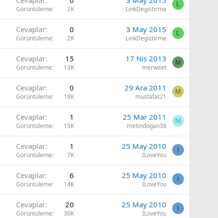
Cevaplar
0
3 May 2015
L
Görüntüleme
2K
LinkDegistirme
Cevaplar
0
3 May 2015
L
Görüntüleme
2K
LinkDegistirme
Cevaplar
15
17 Nis 2013
M
Görüntüleme
13K
merweet
Cevaplar
0
29 Ara 2011
M
Görüntüleme
18K
mustafat21
Cevaplar
1
25 Mar 2011
M
Görüntüleme
15K
metindogan38
Cevaplar
1
25 May 2010
I
Görüntüleme
7K
ILoveYou
Cevaplar
6
25 May 2010
I
Görüntüleme
14K
ILoveYou
Cevaplar
20
25 May 2010
I
Görüntüleme
30K
ILoveYou