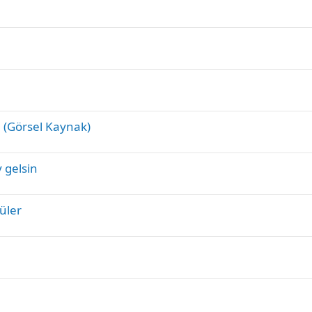
ı (Görsel Kaynak)
y gelsin
üler