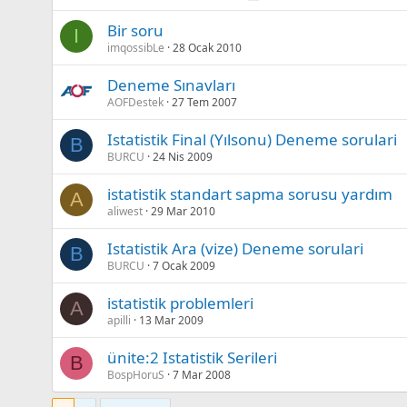
Bir soru
I
imqossibLe
28 Ocak 2010
Deneme Sınavları
AOFDestek
27 Tem 2007
Istatistik Final (Yılsonu) Deneme sorulari
B
BURCU
24 Nis 2009
istatistik standart sapma sorusu yardım
A
aliwest
29 Mar 2010
Istatistik Ara (vize) Deneme sorulari
B
BURCU
7 Ocak 2009
istatistik problemleri
A
apilli
13 Mar 2009
ünite:2 Istatistik Serileri
B
BospHoruS
7 Mar 2008