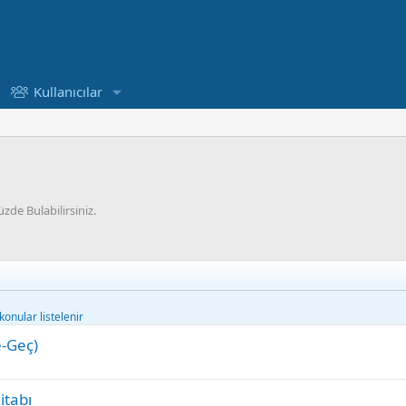
Kullanıcılar
zde Bulabilirsiniz.
onular listelenir
e-Geç)
itabı