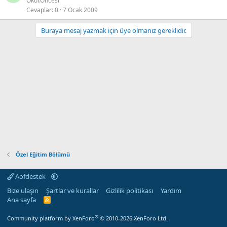
Okul.Oncesi
Cevaplar
0
7 Ocak 2009
Buraya mesaj yazmak için üye olmanız gereklidir.
Özel Eğitim Bölümü
Aofdestek
Bize ulaşın
Şartlar ve kurallar
Gizlilik politikası
Yardım
Ana sayfa
R
S
S
®
Community platform by XenForo
© 2010-2026 XenForo Ltd.