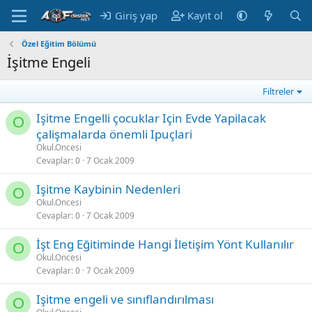
Giriş yap
Kayıt ol
Özel Eğitim Bölümü
İşitme Engeli
Filtreler
Işitme Engelli çocuklar Için Evde Yapilacak
O
çalişmalarda önemli Ipuçlari
Okul.Oncesi
Cevaplar
0
7 Ocak 2009
Işitme Kaybinin Nedenleri
O
Okul.Oncesi
Cevaplar
0
7 Ocak 2009
İşt Eng Eğitiminde Hangi İletişim Yönt Kullanılır
O
Okul.Oncesi
Cevaplar
0
7 Ocak 2009
Işitme engeli ve sınıflandırılması
O