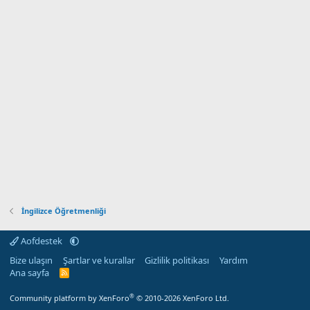
İngilizce Öğretmenliği
Aofdestek
Bize ulaşın
Şartlar ve kurallar
Gizlilik politikası
Yardım
Ana sayfa
R
S
S
®
Community platform by XenForo
© 2010-2026 XenForo Ltd.