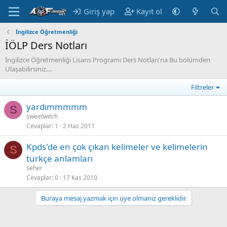
Giriş yap
Kayıt ol
İngilizce Öğretmenliği
İÖLP Ders Notları
İngilizce Öğretmenliği Lisans Programı Ders Notları'na Bu bölümden
Ulaşabilirsiniz....
Filtreler
yardımmmmm
S
sweetwitch
Cevaplar
1
2 Haz 2011
Kpds'de en çok çıkan kelimeler ve kelimelerin
S
türkçe anlamları
seher
Cevaplar
0
17 Kas 2010
Buraya mesaj yazmak için üye olmanız gereklidir.