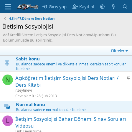
Giriş yap
Kayıt ol
4.Sinif 7.Dönem Ders Notları
İletişim Sosyolojisi
Aöf Kredili Sistem İletişim Sosyolojisi Ders Notlarını&İpuçlarını Bu
Bölümümüzde Bulabilirsiniz.
Filtreler
Sabit konu
Bu alanda sadece önemli ve dikkate alınması gereken sabit konular
listelenir
S
Açıköğretim İletişim Sosyolojisi Ders Notları /
N
a
Ders Kitabı
b
nzeytinevi
i
Cevaplar
0
28 Şub 2013
t
Normal konu
Bu alanda sadece normal konular listelenir
İletişim Sosyolojisi Bahar Dönemi Sınav Soruları
L
Videosu
Link_Degistirme