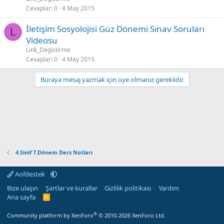
Cevaplar
0
4 May 2015
İletişim Sosyolojisi Güz Dönemi Sınav Soruları
L
Videosu
Link_Degistirme
Cevaplar
0
4 May 2015
Buraya mesaj yazmak için üye olmanız gereklidir.
4.Sinif 7.Dönem Ders Notları
Aofdestek
Bize ulaşın
Şartlar ve kurallar
Gizlilik politikası
Yardım
Ana sayfa
R
S
S
®
Community platform by XenForo
© 2010-2026 XenForo Ltd.