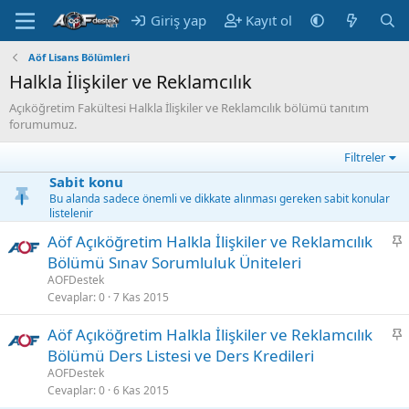
Giriş yap
Kayıt ol
Aöf Lisans Bölümleri
Halkla İlişkiler ve Reklamcılık
Açıköğretim Fakültesi Halkla İlişkiler ve Reklamcılık bölümü tanıtım
forumumuz.
Filtreler
Sabit konu
Bu alanda sadece önemli ve dikkate alınması gereken sabit konular
listelenir
S
Aöf Açıköğretim Halkla İlişkiler ve Reklamcılık
a
Bölümü Sınav Sorumluluk Üniteleri
b
AOFDestek
i
Cevaplar
0
7 Kas 2015
t
S
Aöf Açıköğretim Halkla İlişkiler ve Reklamcılık
a
Bölümü Ders Listesi ve Ders Kredileri
b
AOFDestek
i
Cevaplar
0
6 Kas 2015